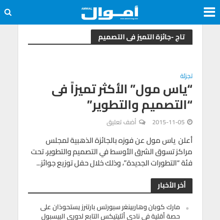
تاج -جائزة التميز فى التصميم
تجزئة
“ياس مول” الأكثر تميزاً فى
“التصميم والتطوير”
2015-11-05
أضف تعليق
أعلن ياس مول عن فوزه بالجائزة الذهبية لمجلس
مراكز تسوق الشرق الأوسط في التصميم والتطوير، تحت
فئة “التطورات الجديدة”، وذلك خلال حفل توزيع جوائز...
أخر الأخبار
مارك كوبان وهاربينغر سبورتس بارتنرز يستحوذان على
حصة أقلية في نادي أثليتيكس التابع لدوري البيسبول