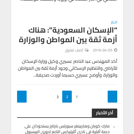
اخبار
“الإسكان السعودية”: هناك
أزمة ثقة بين المواطن والوزارة
2016-04-05
أضف تعليق
أكد المهندس عبد الناصر عسيري وكيل وزارة الإسكان
للأراضي والتنظيم الإسكاني وجود أزمة ثقة بين المواطن
والوزارة. وأوضح عسيري حسبما أوردت صحيفة...
3
2
1
أخر الأخبار
مارك كوبان وهاربينغر سبورتس بارتنرز يستحوذان على
حصة أقلية في نادي أثليتيكس التابع لدوري البيسبول