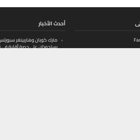
لى
أحدث الأخبار
Fa
مارك كوبان وهاربينغر سبورتس ب
يستحوذان على حصة أقلية في ن
أثليتيكس التابع لدوري البيسبو
الأمريكي
Ins
10 قيادات صنعت مشهد الأمن
Y
السيبراني في الشرق الأوسط
10 أسماء تعيد تشكيل اللوجست
الذكية في الخليج
10 أسماء تعيد تشكيل التعليم
الرقمي في الخليج والمنطقة