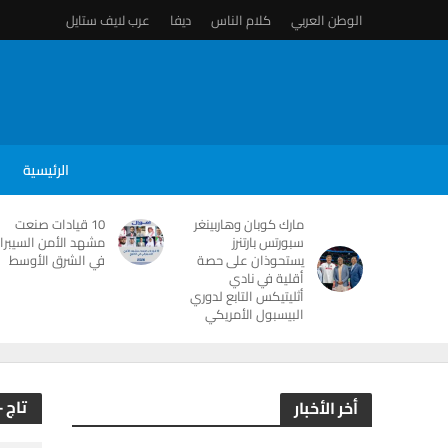
الوطن العربي
كلام الناس
ديفا
عرب لايف ستايل
الرئيسية
مارك كوبان وهاربينغر
10 قيادات صنعت
سبورتس بارتنرز
مشهد الأمن السيبرا
يستحوذان على حصة
في الشرق الأوسط
أقلية في نادي
أثليتيكس التابع لدوري
البيسبول الأمريكي
تاج 
أخر الأخبار