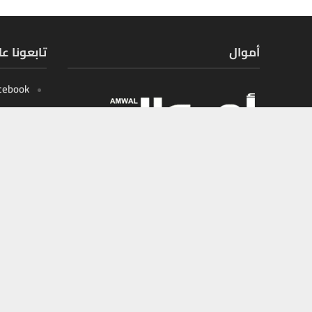
أموال
تابعونا ع
cebook
X
tagram
outube