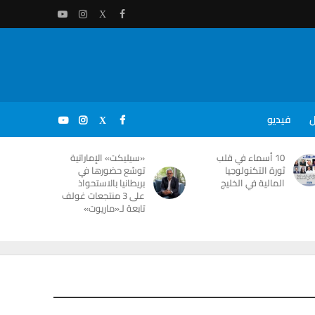
ل
فيديو
10 أسماء في قلب
«سيليكت» الإماراتية
ثورة التكنولوجيا
توسّع حضورها في
المالية في الخليج
بريطانيا بالاستحواذ
على 3 منتجعات غولف
تابعة لـ«ماريوت»