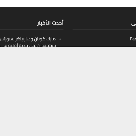
لى
أحدث الأخبار
Fa
مارك كوبان وهاربينغر سبورتس ب
يستحوذان على حصة أقلية في ن
أثليتيكس التابع لدوري البيسبو
الأمريكي
Ins
10 قيادات صنعت مشهد الأمن
Y
السيبراني في الشرق الأوسط
10 أسماء تعيد تشكيل اللوجست
الذكية في الخليج
10 أسماء تعيد تشكيل التعليم
الرقمي في الخليج والمنطقة