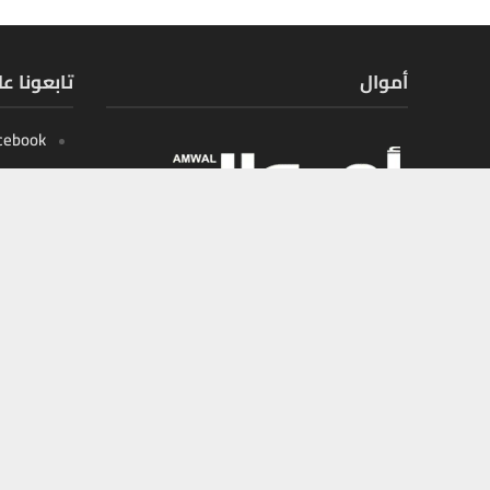
أموال
تابعونا ع
cebook
X
tagram
outube