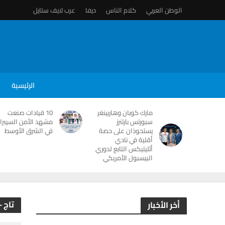
الوطن العربي
كلام الناس
ديفا
عرب لايف ستايل
الرئيسية
مارك كوبان وهاربينغر
10 قيادات صنعت
سبورتس بارتنرز
مشهد الأمن السيبرا
يستحوذان على حصة
في الشرق الأوسط
أقلية في نادي
أثليتيكس التابع لدوري
البيسبول الأمريكي
تاج -
أخر الأخبار