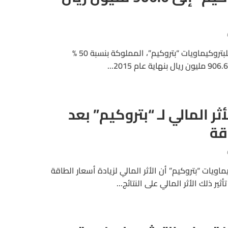
ارتفعت ارباح الشركة الوطنية للبتروكيماويات “بتروكيم”، المملوكة بنسبة 50 %
لأثر المالي لـ “بتروكيم” بعد
قة
ماويات “بتروكيم” أن الأثر المالي لزيادة أسعار الطاقة