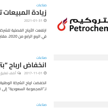
صناعات
زيادة المبيعات ترف
2021-01-31
في الربع الرابع من 2020، مقابل 133 مليون ريال، في الفترة...
صناعات
انخفاض ارباح “بتروكيم” إل
2017-11-01
أضف تعليق
لـ”المجموعة السعودية” إلى 497.1 مليون ريال بنهاية التسعة أشهر...
صناعات