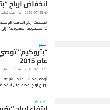
انخفاض ارباح “بتروكيم” إ
2016-07-28
أضف تعليق
لـ”المجموعة السعودية”، إلى 331 مليون ريال بنهاية النصف الاول...
أسهم
“بتروكيم” توصي 
عام 2015
2016-02-23
أضف تعليق
أوصى مجلس إدارة الشركة الو
توزيع أرباح نقدية، على الرغم م
نفط وغاز