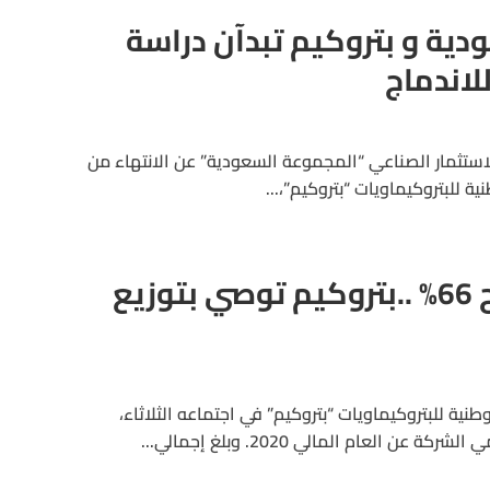
ية و بتروكيم تبدآن دراسة
لاندماج
ستثمار الصناعي “المجموعة السعودية” عن الانتهاء من
ة للبتروكيماويات “بتروكيم”،...
برغم تراجع الأرباح 66% ..بتروكيم توصي بتوزيع
ية للبتروكيماويات “بتروكيم” في اجتماعه الثلاثاء،
ن العام المالي 2020. وبلغ إجمالي...