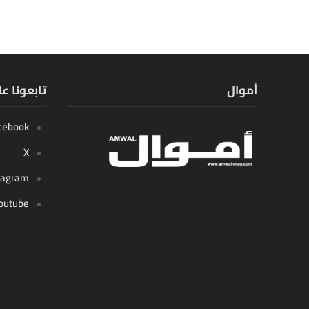
أموال
تابعونا ع
cebook
X
tagram
outube