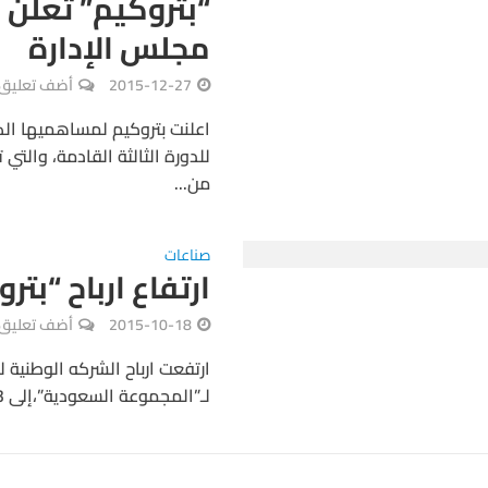
“بتروكيم” تعلن 
مجلس الإدارة
2015-12-27
أضف تعليق
اعلنت بتروكيم لمساهميها الك
من...
صناعات
ارتفاع ارباح “بتروكيم” إلى 
2015-10-18
أضف تعليق
لـ”المجموعة السعودية”،إلى 728.3 مليون ريال بنهاية فترة التسعة...