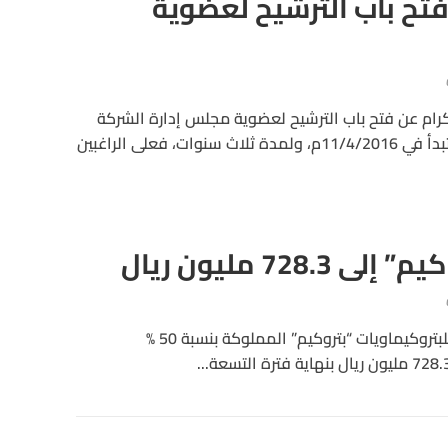
فتح باب الترشيح لعضوية
رام عن فتح باب الترشيح لعضوية مجلس إدارة الشركة
للدورة الثالثة القادمة، والتي تبدأ في 11/4/2016م، ولمدة ثلاث سنوات، فعلى الراغبين
728.3 مليون ريال
ارتفعت ارباح الشركه الوطنية للبتروكيماويات “بتروكيم” المملوكة بنسبة 50 %