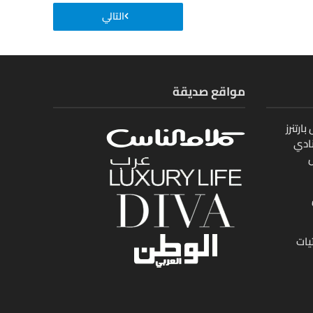
التالي
مواقع صديقة
ارتنرز
ادي
ل
يات