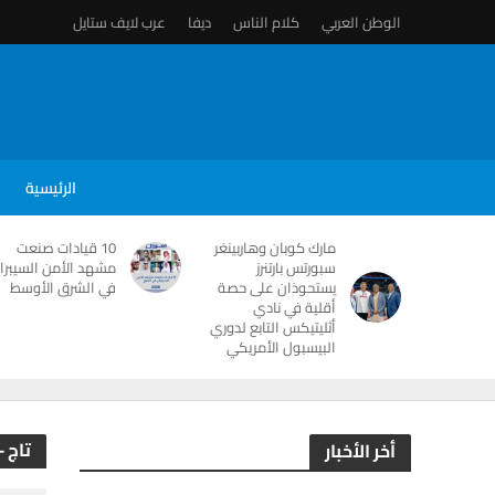
الوطن العربي
كلام الناس
ديفا
عرب لايف ستايل
الرئيسية
مارك كوبان وهاربينغر
10 قيادات صنعت
سبورتس بارتنرز
مشهد الأمن السيبرا
يستحوذان على حصة
في الشرق الأوسط
أقلية في نادي
أثليتيكس التابع لدوري
البيسبول الأمريكي
تاج 
أخر الأخبار