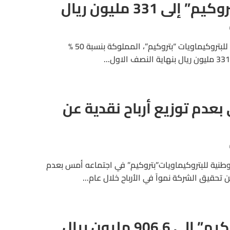
لى 331 مليون ريال
انخفضت ارباح الشركة الوطنية للبتروكيماويات “بتروكيم”، المملوكة بنسبة 50 %
بعدم توزيع أرباح نقدية عن
طنية للبتروكيماويات”بتروكيم” في اجتماعه أمس بعدم
ن تحقيق الشركة نمواً في الأرباح خلال عام...
ارتفاع ارباح “بتروكيم” إلى 906.6 مليون ريال