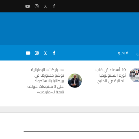
ل
فيديو
10 أسماء في قلب
«سيليكت» الإماراتية
ثورة التكنولوجيا
توسّع حضورها في
المالية في الخليج
بريطانيا بالاستحواذ
على 3 منتجعات غولف
تابعة لـ«ماريوت»