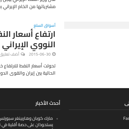
مشترياتها من الخام الإيراني 
أسواق السلع
ارتفاع أسعار الن
النووي الإيراني
2015-06-30
أضف تعليق
تحولت أسعار النفط للارتفاع خ
الحالية بين إيران والقوى الدو
لى
أحدث الأخبار
Fa
مارك كوبان وهاربينغر سبورتس ب
يستحوذان على حصة أقلية في ن