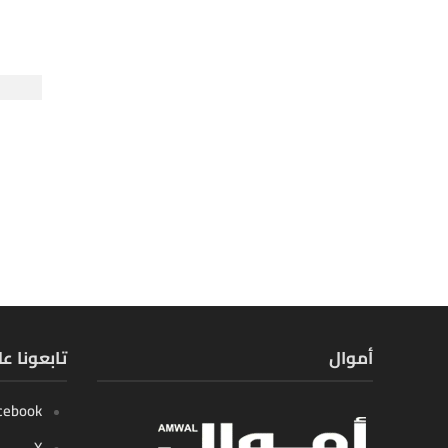
أموال
تابعونا ع
cebook
X