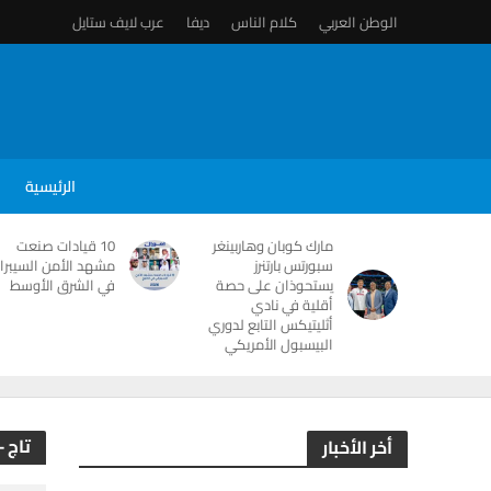
الوطن العربي
كلام الناس
ديفا
عرب لايف ستايل
الرئيسية
مارك كوبان وهاربينغر
10 قيادات صنعت
سبورتس بارتنرز
مشهد الأمن السيبرا
يستحوذان على حصة
في الشرق الأوسط
أقلية في نادي
أثليتيكس التابع لدوري
البيسبول الأمريكي
تاج -
أخر الأخبار