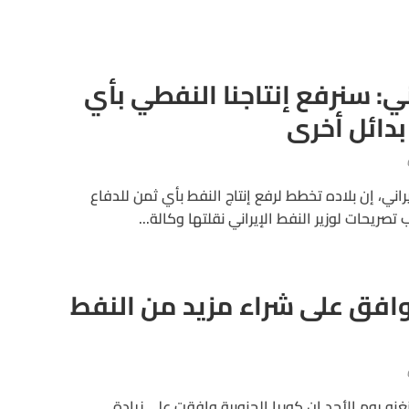
اني: سنرفع إنتاجنا النفطي بأي
بدائل أخرى
يراني، إن بلاده تخطط لرفع إنتاج النفط بأي ثمن للدفاع
يحات لوزير النفط الإيراني نقلتها وكالة...
توافق على شراء مزيد من النفط
نغنه يوم الأحد إن كوريا الجنوبية وافقت على زيادة