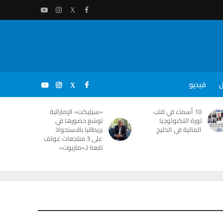
ل
فيديو
10 أسماء في قلب
«سيليكت» الإماراتية
ثورة التكنولوجيا
توسّع حضورها في
المالية في الخليج
بريطانيا بالاستحواذ
على 3 منتجعات غولف
تابعة لـ«ماريوت»