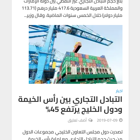
بلغ حجم التبادل التجاري غير النفطي بين دولة الإمارات
والمملكة العربية السعودية 417.6 مليار درهم (113.71
مليار دولار) خلال الخمس سنوات الماضية. وقال وزير...
اخبار
التبادل التجاري بين رأس الخيمة
ودول الخليج يرتفع 45%
2019-07-09
أضف تعليق
تصدرت دول مجلس التعاون الخليجي مجموعات الدول
من حيث حجم التبادل التجاري مع إمارة رأس الخيمة.