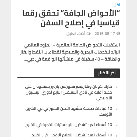
نقل
“الأحواض الجافة” تحقق رقما
قياسيا في إصلاح السفن
2015-08-17
أضف تعليق
استقبلت الأحواض الجافة العالمية – المزود العالمي
الرائد للخدمات البحرية والملاحية لقطاعات النفط والغاز
والطاقة – 40 سفينة في منشأتها الواقعة في دبي...
أخر الأخبار
مارك كوبان وهاربينغر سبورتس بارتنرز يستحوذان على
حصة أقلية في نادي أثليتيكس التابع لدوري البيسبول
الأمريكي
10 قيادات صنعت مشهد الأمن السيبراني في الشرق
الأوسط
10 أسماء تعيد تشكيل اللوجستيات الذكية في الخليج
10 أسماء تعيد تشكيل التعليم الرقمي في الخليج