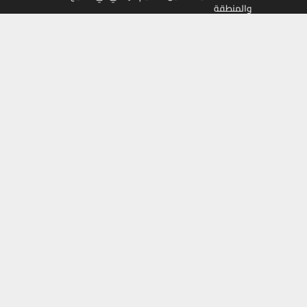
والمنطقة
تابعونا على
Facebook
X
Instagram
Youtube
أموال
جميع الحقوق محفوظة لمجلة أموال