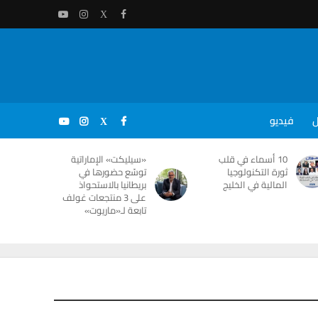
ل
فيديو
10 أسماء في قلب
«سيليكت» الإماراتية
ثورة التكنولوجيا
توسّع حضورها في
المالية في الخليج
بريطانيا بالاستحواذ
على 3 منتجعات غولف
تابعة لـ«ماريوت»