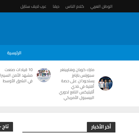
الوطن العربي
كلام الناس
ديفا
عرب لايف ستايل
الرئيسية
مارك كوبان وهاربينغر
10 قيادات صنعت
سبورتس بارتنرز
مشهد الأمن السيبرا
يستحوذان على حصة
في الشرق الأوسط
أقلية في نادي
أثليتيكس التابع لدوري
البيسبول الأمريكي
تاج 
أخر الأخبار