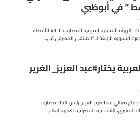
ط ” في أبوظبي
يستضيف اتحاد مصارف الإمارات ـ الهيئة التمثيلية المهنية للمصارف الـ 49 الأعضاء
دورة السنوية الرابعة لـ “الملتقى المصرفي في...
عربية يختار#عبد العزيز_الغرير
لاجماع معالي عبدالعزيز الغرير، رئيس اتحاد مصارف
نك المشرق، الشخصية المصرفية العربية للعام