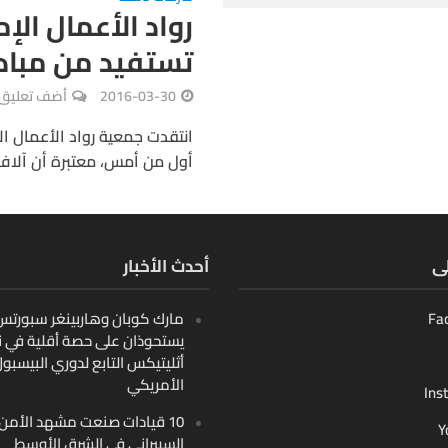
رواد الأعمال الإم
تستفيد من مبادر
2016-03-30
أضف تعليق
انتقدت جمعية رواد الأعمال الإ
أول من أمس، معتبرة أن آلاف 
لى
أحدث الأخبار
Fa
مارك كوبان وهاربينغر سبورتس ب
يستحوذان على حصة أقلية في ن
أثليتيكس التابع لدوري البيسبو
الأمريكي
Ins
10 قيادات صنعت مشهد الأمن
Y
السيبراني في الشرق الأوسط