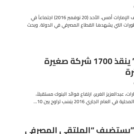
عقد مجلس إدارة اتحاد مصارف الإمارات أمس، الأحد (20 نوفمبر 2016) اجتماعاً في
ورات التي يشهدها القطاع المصرفي في الدولة. وبحث
“اتحاد المصارف” ينقذ 1700 شركة صغيرة
ة
، عبدالعزيز الغرير، ارتفاع فوائد البنوك مستقبلاً،
ام الجاري 2016 بنِسَب تراوح بين 10...
ف”يستضيف “الملتقى المصرفي