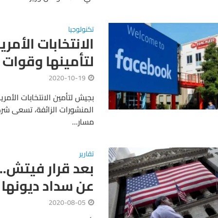
تكنولوجيا
الانتخابات الأم
لتأمينها وقوات 
2020-10-19
المنشورات الزائفة، تسعى شرك
مسار...
تقارير
بعد قرار فيتش..
عن سداد ديونها س
2020-08-05