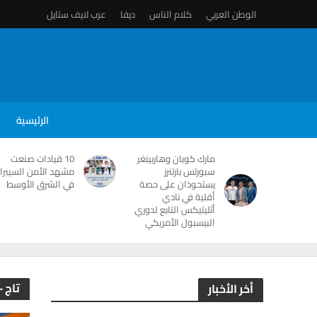
الوطن العربي
كلام الناس
ديفا
عرب لايف ستايل
الرئيسية
مارك كوبان وهاربينغر
10 قيادات صنعت
سبورتس بارتنرز
مشهد الأمن السيبرا
يستحوذان على حصة
في الشرق الأوسط
أقلية في نادي
أثليتيكس التابع لدوري
البيسبول الأمريكي
تاج -
أخر الأخبار