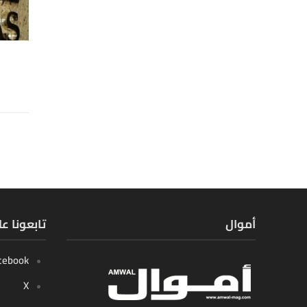
أموال
تابعونا ع
cebook
X