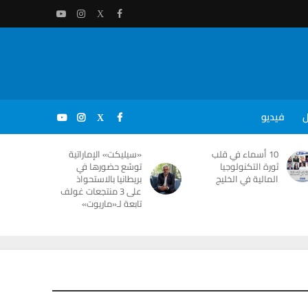
ل
فيديو
10 أسماء في قلب
«سيليكت» الإماراتية
ثورة التكنولوجيا
توسّع حضورها في
المالية في الخليج
بريطانيا بالاستحواذ
على 3 منتجعات غولف
تابعة لـ«ماريوت»