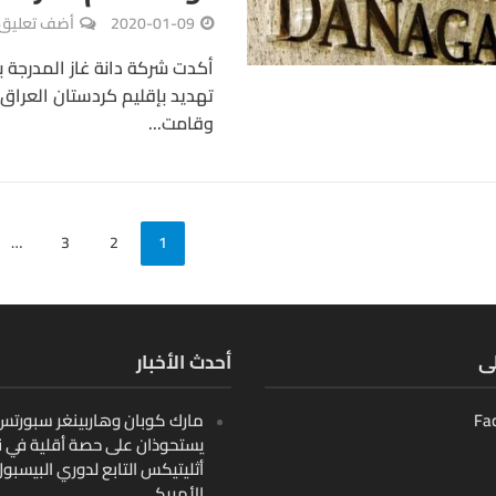
2020-01-09
أضف تعليق
أكدت شركة دانة غاز المدرجة 
تهديد بإقليم كردستان العراق 
وقامت...
…
3
2
1
لى
أحدث الأخبار
Fa
مارك كوبان وهاربينغر سبورتس ب
يستحوذان على حصة أقلية في ن
أثليتيكس التابع لدوري البيسبو
الأمريكي