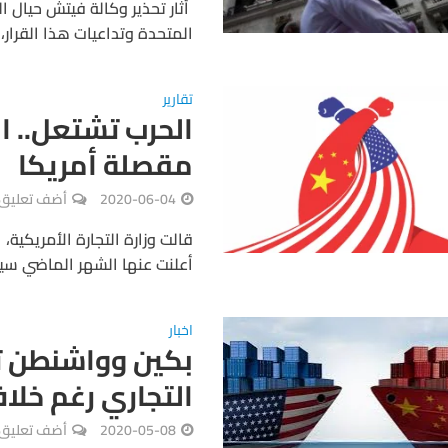
أثار تحذير وكالة فيتش حيال ا
المتحدة وتداعيات هذا القرار،
تقارير
الحرب تشتعل.. ا
مقصلة أمريكا
2020-06-04
أضف تعليق
أعلنت عنها الشهر الماضي سيبدأ سريانها في 5 يونيو/حزير
اخبار
بكين وواشنطن ت
التجاري رغم خلا
2020-05-08
أضف تعليق