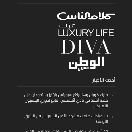
أحدث الأخبار
مارك كوبان وهاربينغر سبورتس بارتنرز يستحوذان على
حصة أقلية في نادي أثليتيكس التابع لدوري البيسبول
الأمريكي
10 قيادات صنعت مشهد الأمن السيبراني في الشرق
الأوسط
10 أسماء تعيد تشكيل اللوجستيات الذكية في الخليج