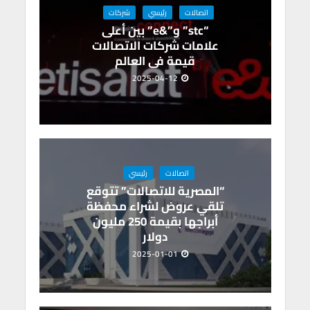
p
k
اتصالات
رئيسي
شركات
“stc” و”&e” بين أعلى
علامات شركات الاتصالات
قيمة فى العالم
2025-04-12
اتصالات
رئيسي
“المصرية للاتصالات” تتوقع
تلقي عروض لشراء محفظة
أبراجها بقيمة 250 مليون
دولار
2025-01-01