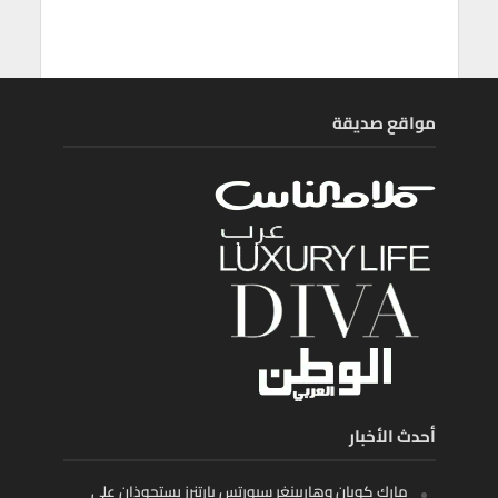
مواقع صديقة
أحدث الأخبار
مارك كوبان وهاربينغر سبورتس بارتنرز يستحوذان على