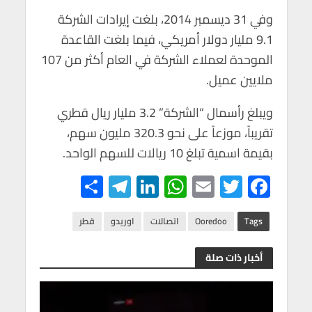
وفي 31 ديسمبر 2014، بلغت إيرادات الشركة
9.1 مليار دولار أمريكي، فيما بلغت القاعدة
الموحدة لعملاء الشركة في العام أكثر من 107
ملايين عميل.
ويبلغ رأسمال “الشركة” 3.2 مليار ريال قطري
تقريباً، موزعاً على نحو 320.3 مليون سهم،
بقيمة اسمية تبلغ 10 ريالات للسهم الواحد.
S
Te
Li
W
E
T
F
h
le
n
h
m
wi
ac
ar
gr
ke
at
ail
tt
e
Tags
Ooredoo
اتصالات
اوريدو
قطر
e
a
dI
s
er
b
أخبار ذات صلة
m
n
A
o
p
o