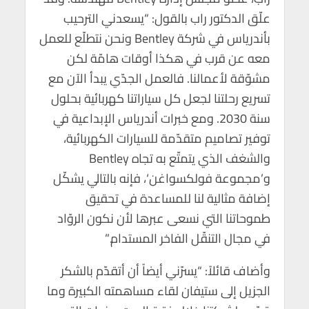
علّق الدكتور راب بالقول: “يسعدني الترحيب
بأندرياس في شركة Bentley ونحن نتطلّع للعمل
معه عن قرب في هكذا أوقات هامّة لكن
مشوّقة لأعمالنا. فالعمل الجدّي يبدأ الآن مع
تسريع رحلتنا لجعل كل سياراتنا كهربائية بحلول
سنة 2030. ومع خبرات أندرياس الإبداعية في
توفير تصاميم متقدّمة للسيارات الكهربائية،
والشغف الذي يتمتّع به تجاه Bentley
و’مجموعة فولكسواغن‘، فإنه بالتالي يشكّل
إضافة مثالية لنا للمساعدة في تحقيق
طموحاتنا التي نسعى عبرها لأن نكون الروّاد
في مجال التنقّل الفاخر المستدام.”
وأضاف قائلاً: “يسرّني أيضاً أن أتقدّم بالشكر
الجزيل إلى ستيفان لقاء مساهمته الكبيرة وما