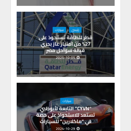
رئيسي
سيارات
قطر للطاقة تستحوذ على
27% من امتياز غاز بحري
قبالة سواحل مصر
2025-10-05
سيارات
“CYVN” التابعة لأبوظبي
تستعد للاستحواذ على حصة
في “ماكلارين” للسيارات
2024-10-29