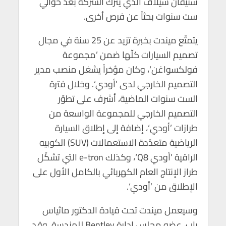
ستيفان سيلاف الذي يترك الشركة بعد حوالي
p
o
ست سنوات بحثاً عن فرص أخرى.
p
k
يتمتّع ميندت بخبرة تزيد عن 25 سنة في مجال
تصميم السيارات كلّها ضمن ’مجموعة
فولكسواغن‘، وكان مؤخراً يشغل منصب مدير
التصميم الخارجي لدى ’أودي‘. وخلال فترة
الست سنوات الماضية، أشرف على تطوّر
التصميم الخارجي للمجموعة الواسعة من
طرازات ’أودي‘، إضافة إلى إطلاق السيارة
الرياضية متعدّدة الاستعمالات (SUV) الكوبيه
الراقية ’أودي Q8‘، وكذلك e-tron التي تشكّل
طراز الإنتاج العام الكهربائي بالكامل الأول على
الإطلاق من ’أودي‘.
وسيعمل ميندت تحت قيادة الدكتور ماثياس
راب، عضو مجلس إدارة Bentley للهندسة. وقد