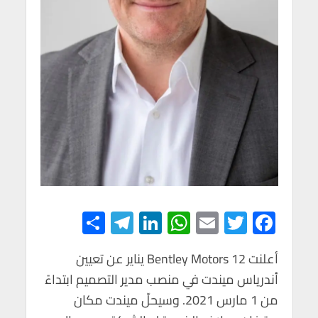
S
Te
Li
W
E
T
F
h
le
n
h
m
wi
ac
e
tt
ail
at
ke
gr
أعلنت Bentley Motors 12 يناير عن تعيين
ar
أندرياس ميندت في منصب مدير التصميم ابتداءً
e
a
dI
s
er
b
من 1 مارس 2021. وسيحلّ ميندت مكان
m
n
A
o