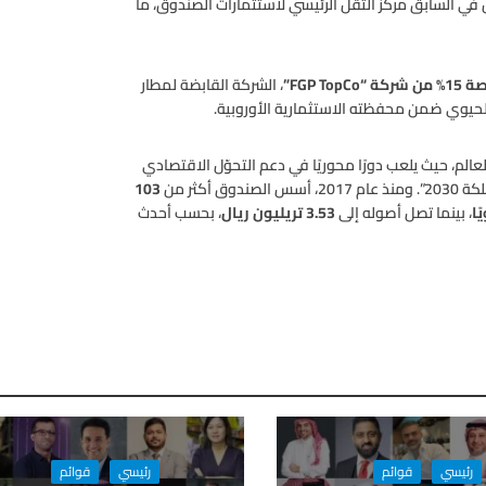
 في السابق مركز الثقل الرئيسي لاستثمارات الصندوق، ما
ن شركة “FGP TopCo”
، الشركة القابضة لمطار
حيوي ضمن محفظته الاستثمارية الأوروبية.
عالم، حيث يلعب دورًا محوريًا في دعم التحوّل الاقتصادي
كثر من
103
، بينما تصل أصوله إلى
3.53 تريليون ريال
، بحسب أحدث
رئيسي
قوائم
رئيسي
قوائم