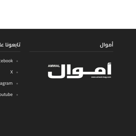
أموال
تابعونا ع
cebook
X
tagram
outube