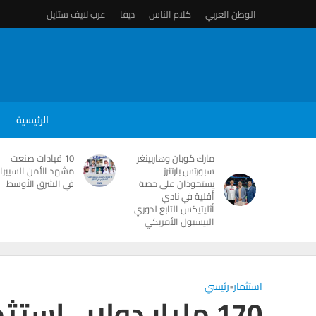
الوطن العربي
كلام الناس
ديفا
عرب لايف ستايل
الرئيسية
مارك كوبان وهاربينغر
10 قيادات صنعت
سبورتس بارتنرز
مشهد الأمن السيبرا
يستحوذان على حصة
في الشرق الأوسط
أقلية في نادي
أثليتيكس التابع لدوري
البيسبول الأمريكي
استثمار
•
رئيسي
170 مليار دولار.. ا