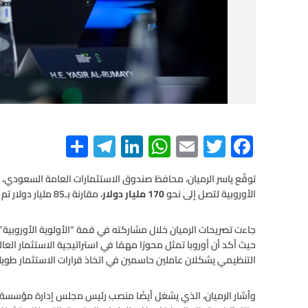
S
Te
Li
W
E
T
F
h
le
n
h
m
wi
ac
e
tt
ail
at
ke
gr
ar
توقّع ياسر الرميان، محافظ صندوق الاستثمارات العامة السعودي، 
الأوروبية لتصل إلى نحو
170 مليار دولار
، مقارنة بـ85 مليار دولار تم ضخها منذ عام 2017 وحتى نهاية العام الماضي.
e
a
dI
s
er
b
m
n
A
o
جاءت تصريحات الرميان خلال مشاركته في قمة “الأولوية الأوروبية”، ا
o
p
حيث أكد أن أوروبا تمثل محورًا مهمًا في استراتيجية الاستثمار العا
التنظيمي يشكلان عاملين حاسمين في اتخاذ قرارات الاستثمار طويلة
p
k
وأشار الرميان، الذي يشغل أيضًا منصب رئيس مجلس إدارة مؤسسة “مب