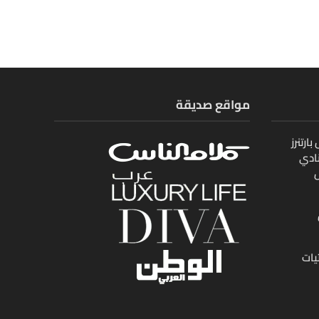
مواقع صديقة
ارتنرز
ادي
ل
يات