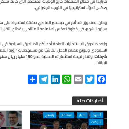
متزايدًا في قطاع الصفقات خارج الولايات المتحدة، التي كانت تشكل
يعكس تحوّلًا استراتيجيًا في التوجه الجغرافي.
وكان الصندوق قد أتم في ديسمبر الماضي صفقة استحواذ على
حصة 15% م
هيثرو الشهير، في خطوة تعكس اهتمامه المتنامي بقطاع النقل ال
ويُعد صندوق الاستثمارات العامة أحد أكبر الصناديق السيادية في ال
السعودي وتنويع مصادر الدخل، تماشيًا مع مستهدفات “رؤية المملكة 2030”. ومنذ عام 2017، أسس الصندوق أ
شركات
، وتقدّر قيمة استثماراته المحلية بنحو
150 مليار ريال سنويًا
البيانات.
S
Te
Li
W
E
T
F
h
le
n
h
m
wi
ac
ar
gr
ke
at
ail
tt
e
أخبار ذات صلة
e
a
dI
s
er
b
m
n
A
o
أسهم
اخبار
استثمار
رئيسي
p
o
شركات