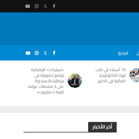
ل
فيديو
10 أسماء في قلب
«سيليكت» الإماراتية
ثورة التكنولوجيا
توسّع حضورها في
المالية في الخليج
بريطانيا بالاستحواذ
على 3 منتجعات غولف
تابعة لـ«ماريوت»
أخر الأخبار