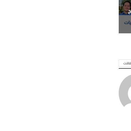
ج
الات