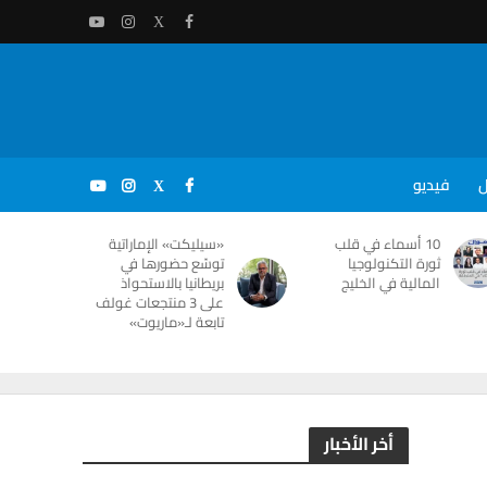
ل
فيديو
10 أسماء في قلب
«سيليكت» الإماراتية
ثورة التكنولوجيا
توسّع حضورها في
المالية في الخليج
بريطانيا بالاستحواذ
على 3 منتجعات غولف
تابعة لـ«ماريوت»
أخر الأخبار