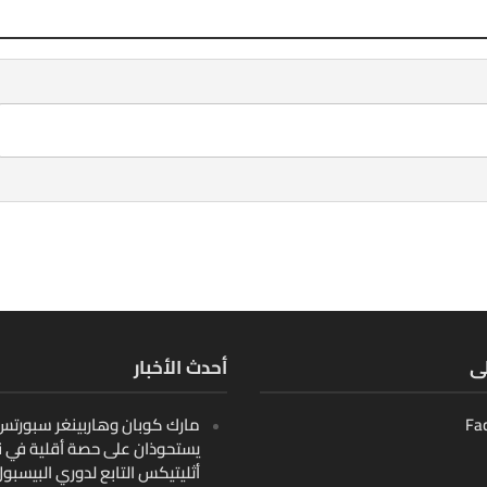
لى
أحدث الأخبار
Fa
مارك كوبان وهاربينغر سبورتس ب
يستحوذان على حصة أقلية في ن
أثليتيكس التابع لدوري البيسبو