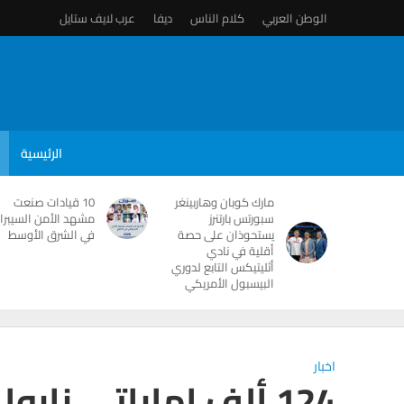
الوطن العربي
كلام الناس
ديفا
عرب لايف ستايل
الرئيسية
مارك كوبان وهاربينغر
10 قيادات صنعت
سبورتس بارتنرز
مشهد الأمن السيبرا
يستحوذان على حصة
في الشرق الأوسط
أقلية في نادي
أثليتيكس التابع لدوري
البيسبول الأمريكي
اخبار
124 ألف إماراتي زاروا تايلاند في 2015