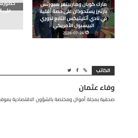
حضورها 
مارك كوبان وهاربينغر سبورتس
بارتنرز يستحوذان على حصة أقلية
في نادي أثليتيكس التابع لدوري
البيسبول الأمريكي
2026-07-24
الكاتب
وفاء عثمان
صحفية بمجلة أموال ومختصة بالشؤون الاقتصادية بموقع