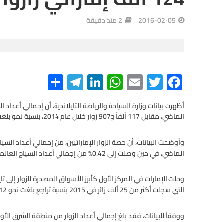
2016-02-05
2 منذ دقيقة
S
Te
Li
W
E
T
F
h
le
n
h
m
wi
ac
ar
gr
ke
at
ail
tt
e
الماضي، مقابل 117 ألفاً و907 زوار خلال عام 2014، بنسبة نمو بلغت 5.7%.
e
a
dI
s
er
b
m
n
A
o
o
الماضي، في حين وصلت إلى 0.42% من إجمالي أعداد السياح العالميين الذين زاروا تايلاند.
p
p
k
التي سجلت أكثر من 25 ألف زائر في 2015 بنسبة تراجع بلغت نحو 12%.