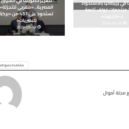
لتعزيز حضورها في السوق
في بريطانيا بالاستحواذ
المصرية.. «مغربي للتجزئة»
على 3 منتجعات غولف تابعة
تستحوذ على 51% من «بركة
لـ«ماريوت»
للبصريات»
2026-05-20
2026-05-18
مشاهدة جميع المق
 مجلة أموال