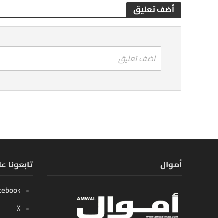
أضف تعليق
اضف تعليق
أموال
تابعونا ع
cebook
X