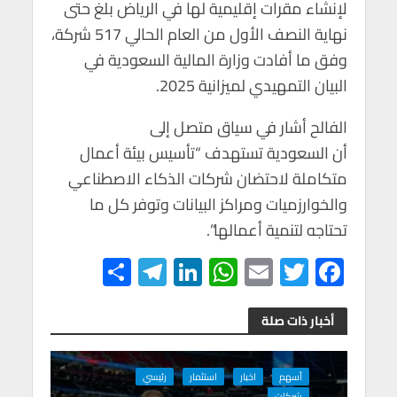
لإنشاء مقرات إقليمية لها في الرياض بلغ حتى
نهاية النصف الأول من العام الحالي 517 شركة،
وفق ما أفادت وزارة المالية السعودية في
البيان التمهيدي لميزانية 2025.
الفالح أشار في سياق متصل إلى
أن السعودية تستهدف “تأسيس بيئة أعمال
متكاملة لاحتضان شركات الذكاء الاصطناعي
والخوارزميات ومراكز البيانات وتوفر كل ما
تحتاجه لتنمية أعمالها”.
S
Te
Li
W
E
T
F
h
le
n
h
m
wi
ac
ar
gr
ke
at
ail
tt
e
أخبار ذات صلة
e
a
dI
s
er
b
m
n
A
o
أسهم
اخبار
استثمار
رئيسي
شركات