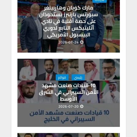
p
o
مارك كوبان وهاربينغر
p
k
سبورتس بارتنرز يستحوذان
على حصة أقلية في نادي
أثليتيكس التابع لدوري
البيسبول الأمريكي
2026-07-24
رئيسي
قوائم
10 قيادات صنعت مشهد
الأمن السيبراني في الشرق
الأوسط
2026-07-20