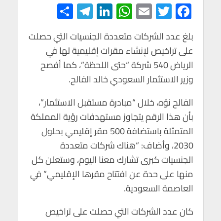
S
Te
Li
W
E
T
F
h
le
n
h
m
wi
ac
e
tt
ail
at
ke
gr
ar
بلغ عدد الشركات متعددة الجنسيات التي حصلت
على تراخيص لإنشاء مقرات إقليمية لها في
e
a
dI
s
er
b
الرياض 540 شركة “حتى اللحظة”، كما أفصح
m
n
A
o
وزير الاستثمار السعودي خالد الفالح.
p
o
p
k
الفالح نوّه، خلال “مبادرة مستقبل الاستثمار”،
بأن هذا الرقم يتجاوز مستهدفات رؤية المملكة
المتمثلة باستضافة 500 مقر إقليمي بحلول
2030، وأضاف: “هناك شركات متعددة
الجنسيات كبرى تشارك معنا اليوم، وستعلن كل
منها على حدة عن افتتاح مقرها الإقليمي” في
العاصمة السعودية.
كان عدد الشركات التي حصلت على تراخيص