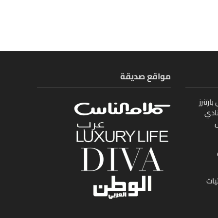
مواقع صديقة
ارتنرز
ادي
ل
يات