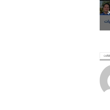
ج
الات