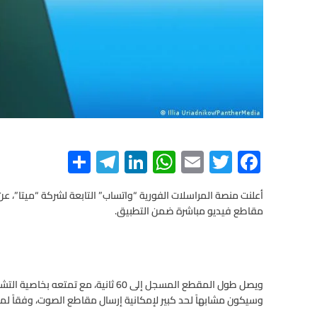
S
Te
Li
W
E
T
F
h
le
n
h
m
wi
ac
e
tt
ail
at
ke
gr
ar
أعلنت منصة المراسلات الفورية “واتساب” التابعة لشركة “ميتا”،
مقاطع فيديو مباشرة ضمن التطبيق.
e
a
dI
s
er
b
m
n
A
o
p
o
ويصل طول المقطع المسجل إلى 60 ثانية، مع
p
k
وسيكون مشابهاً لحد كبير لإمكانية إرسال مقاطع الصوت، وفقاً لما