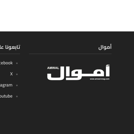
أموال
تابعونا ع
cebook
X
tagram
outube