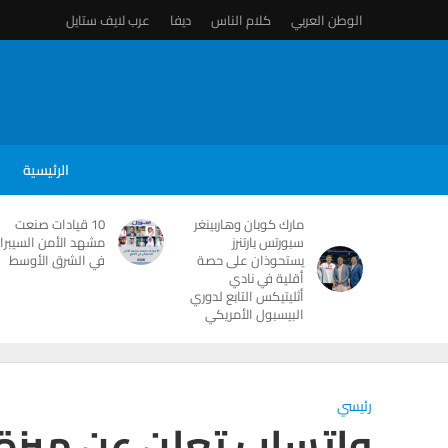
الوطن العربي
كلام الناس
ديفا
عرب لايف ستايل
الرئيسية
مارك كوبان وهاربينغر
10 قيادات صنعت
سبورتس بارتنرز
مشهد الأمن السيبرا
يستحوذان على حصة
في الشرق الأوسط
أقلية في نادي
أثليتيكس التابع لدوري
البيسبول الأمريكي
رئيسي
واتساب تعلن عن ميزة 