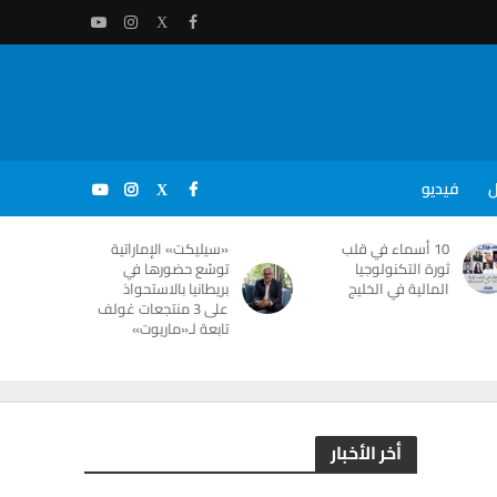
ل
فيديو
10 أسماء في قلب
«سيليكت» الإماراتية
ثورة التكنولوجيا
توسّع حضورها في
المالية في الخليج
بريطانيا بالاستحواذ
على 3 منتجعات غولف
تابعة لـ«ماريوت»
أخر الأخبار