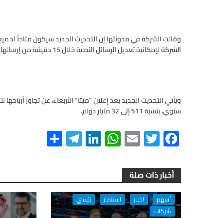
وقالت الشركة في مدونتها إن التحديث الجديد سيكون متاحاً لجميع ا
الشركة لإمكانية تعديل الرسائل النصية خلال 15 دقيقة من إرسالها، مطلع العام الحالي.
ويأتي التحديث الجديد بعد إعلان “ميتا” الأربعاء، عن تجاوز أرباحها 
سنوي، بنسبة 11% إلى 32 مليار دولار.
S
Te
Li
W
E
T
F
h
le
n
h
m
wi
ac
ar
gr
ke
at
ail
tt
e
أخبار ذات صلة
e
a
dI
s
er
b
m
n
A
o
أسهم
اخبار
استثمار
رئيسي
p
o
شركات