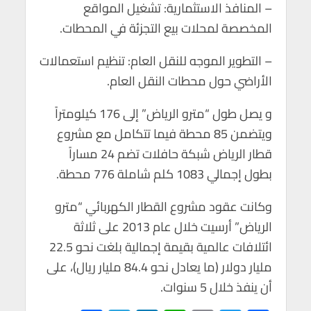
– المنافذ الاستثمارية: تشغيل المواقع
المخصصة لمحلات بيع التجزئة في المحطات.
– التطوير الموجه للنقل العام: تنظيم استعمالات
الأراضي حول محطات النقل العام.
و يصل طول “مترو الرياض” إلى 176 كيلومتراً
ويتضمن 85 محطة فيما تتكامل مع مشروع
قطار الرياض شبكة حافلات تضم 24 مساراً
بطول إجمالي 1083 كلم شاملة 776 محطة.
وكانت عقود مشروع القطار الكهربائي “مترو
الرياض” أرسيت خلال عام 2013 على ثلاثة
ائتلافات عالمية بقيمة إجمالية بلغت نحو 22.5
مليار دولار (ما يعادل نحو 84.4 مليار ريال)، على
أن ينفذ خلال 5 سنوات.