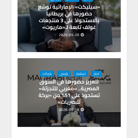
«سيليكت» الإماراتية توسّع
حضورها في بريطانيا
بالاستحواذ على 3 منتجعات
غولف تابعة لـ«ماريوت»
2026-05-20
اخبار
استثمار
رئيسي
شركات
لتعزيز حضورها في السوق
المصرية.. «مغربي للتجزئة»
تستحوذ على 51% من «بركة
للبصريات»
2026-05-18