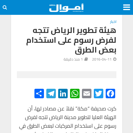
اخبار
هيئة تطوير الرياض تتجه
لفرض رسوم على استخدام
بعض الطرق
2016-04-11
1 منذ دقيقة
S
Te
Li
W
E
T
F
h
le
n
h
m
wi
ac
e
tt
ail
at
ke
gr
كرت صحيفة “مكة” نقلاً عن مصادر لها، أن
ar
الهيئة العليا لتطوير مدينة الرياض تتجه لفرض
e
a
dI
s
er
b
رسوم على استخدام المركبات لبعض الطرق في
m
n
A
o