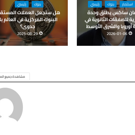
استثمار
بنوك
رئيسي
بنوك
رئيسي
ان ساكس يطلق وحدة
هل ستجعل العملات المستقر
ة للصفقات الثانوية في
البنوك المركزية في العالم بل
أوروبا والشرق الأوسط
جدوى؟
2025-08-29
2026-01-06
مشاهدة جميع المق