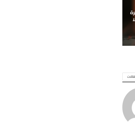
ة
ا
الات