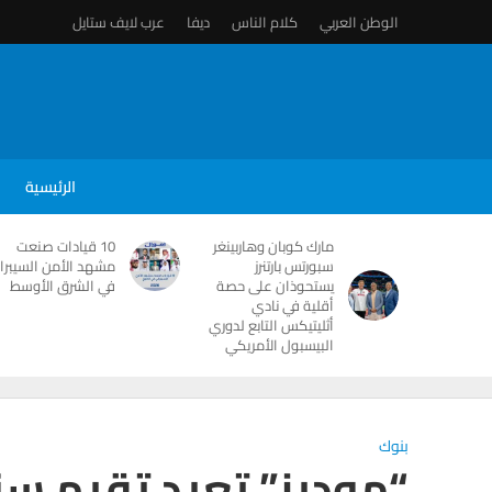
الوطن العربي
كلام الناس
ديفا
عرب لايف ستايل
الرئيسية
مارك كوبان وهاربينغر
10 قيادات صنعت
سبورتس بارتنرز
مشهد الأمن السيبرا
يستحوذان على حصة
في الشرق الأوسط
أقلية في نادي
أثليتيكس التابع لدوري
البيسبول الأمريكي
بنوك
“موديز” تعيد تقيم سن