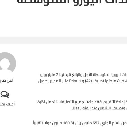
قالت وكالة موديز لخدمات المستثمرين اليوم أنها أعادت تقييم سندات اليورو المتوسطة الأجل والبالغ قيمتها 2 مليار يورو
امل صبر
والخاضعة لبرنامج (EMTN) الخاص ببنك قطر الدولي الإسلامي (QIIK، حيث منحتها تصنيف (A2) و Prim-1 على المديين طويل
ط هذا البرنامج وعملية إعادة التقييم، فقد جاءت جميع التصنيفات لتحمل نظرة
أضف تعل
وأظهرت النتائج المالية ان أرباح البنك بلغت في التسعة أشهر الأولى من العام الجاري 657 مليون ريال (180.3 مليون دولار) تقريباً