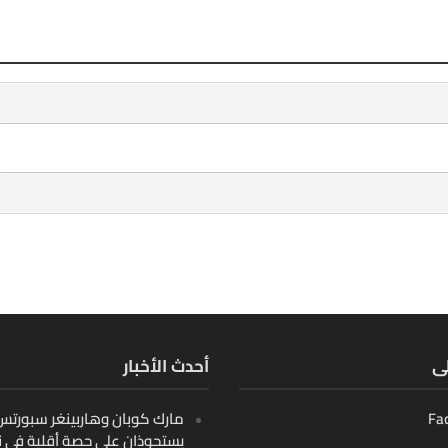
لى
أحدث الأخبار
Fa
مارك كوبان وهاربينغر سبورتس ب
يستحوذان على حصة أقلية في ن