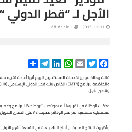
الأجل لـ “قطر الدولي “
2015-11-11
1 منذ دقيقة
S
Te
Li
W
E
T
F
h
le
n
h
m
wi
ac
ar
gr
ke
at
ail
tt
e
e
a
dI
s
er
b
وقصير الأجل.
m
n
A
o
o
p
وذكرت الوكالة في تقريرها أنه بمو0جب شرو
مستقبلية مستقرة، مع منح الودائع تصنيف A2 على المدى الطويل، وتصنيف الائتمان عند الفئة Baa3.
p
k