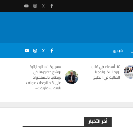
ل
فيديو
10 أسماء في قلب
«سيليكت» الإماراتية
ثورة التكنولوجيا
توسّع حضورها في
المالية في الخليج
بريطانيا بالاستحواذ
على 3 منتجعات غولف
تابعة لـ«ماريوت»
أخر الأخبار