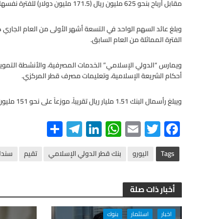
مقابل أرباح بنحو 625 مليون ريال (171.5 مليون دولار) للفترة نفسها من العام الماضي.
الفترة المماثلة من العام السابق.
ويمارس “الدولي الإسلامي” الخدمات المصرفية، والأنشطة التمويلية
أحكام الشريعة الإسلامية، وتعليمات مصرف قطر المركزي.
ويبلغ رأسمال البنك 1.51 مليار ريال تقريباً، موزعاً على نحو 151 مليون سهم، بقيمة اسمية تبلغ 10 ريالات للسهم الواحد.
S
Te
Li
W
E
T
F
h
le
n
h
m
wi
ac
ar
gr
ke
at
ail
tt
e
Tags
اليورو
بنك قطر الدولي الإسلامي
تقيم
سندا
e
a
dI
s
er
b
m
n
A
o
أخبار ذات صلة
p
o
اخبار
استثمار
بنوك