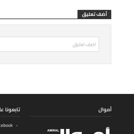
أضف تعليق
اضف تعليق
أموال
تابعونا ع
cebook