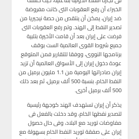
فى تجارة النفط الدولية بفاعلية، حيث كشف
p
k
الخبراء أن رفع العقوبات التى كانت مفروضة
ضد إيران، يمكن أن ينتقص من حصة نيجيريا من
تصدير النفط إلى الهند. وتم رفع العقوبات التى
فرضت على إيران بعد أن قامت الأخيرة بتلبية
جميع شروط القوى العالمية الست بوقف
برنامجها النووى، ووفقا للتقارير فمن المتوقع
عودة دخول إيران إلى الأسواق العالمية أن تزيد
إيران صادراتها اليومية من 1.1 مليون برميل من
النفط الخام، بنسبة 500 ألف برميل، ثم بعد ذلك
500 ألف برميل أخرى.
يذكر أن إيران تستهدف الهند كوجهة رئيسية
لتصدير نفطها الخام، وقد دخلت بالفعل فى
مفاوضات توريد مع البلاد، وفى حال حصول
إيران على صفقة توريد النفط الخام بسهولة مع