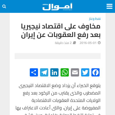
نفط وغاز
مخاوف على اقتصاد نيجيريا
بعد رفع العقوبات عن إيران
2016-05-01
2 منذ دقيقة
S
Te
Li
W
E
T
F
h
le
n
h
m
wi
ac
e
tt
ail
at
ke
gr
ar
يتوقع الخبراء أن يزداد وضع الاقتصاد النيجيرى
المضطرب والذى يقترب من الركود بعد رفع
e
a
dI
s
er
b
الولايات المتحدة العقوبات الاقتصادية
m
n
A
o
المفروضة على إيران، والتى أعادت الاعتراف بها
p
o