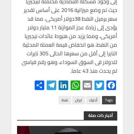
إلى وجود مشكلة اقتصادية محتملة لنيجيريا
حيث تم وضع ميزانية 2016 على أساس تقدير
سعر برميل النفط 38دولار أمريكى، مما قد
يؤدى إلى زيادة عجز الموازنة 11 مليار دولار
أمريكى، ومما يزيد من هبوط عائدات نيجيريا
من النفط، هو انخفاض قيمة العملة المحلية
النايرا إلى أقل من سعرها الحالى 305 نايرات
للدولار فى السوق السوداء، وهو رقم قياسى
لم يحدث منذ 43 عاما.
S
Te
Li
W
E
T
F
h
le
n
h
m
wi
ac
ar
gr
ke
at
ail
tt
e
Tags
أدنيك
ايران
نفط
e
a
dI
s
er
b
أخبار ذات صلة
m
n
A
o
p
o