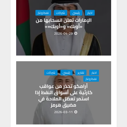
p
k
اخبار
رئيسي
شركات
نفط وغاز
الإمارات تعلن انسحابها من
«أوبك» و«أوبك+»
2026-04-29
اخبار
تقارير
رئيسي
شركات
نفط وغاز
أرامكو تحذر من عواقب
كارثية على أسواق النفط إذا
استمر تعطّل الملاحة في
مضيق هرمز
2026-03-11