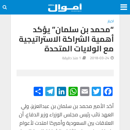
اخبار
“محمد بن سلمان” يؤكد
أهمية الشراكة الاستراتيجية
مع الولايات المتحدة
2018-03-24
1 منذ دقيقة
S
Te
Li
W
E
T
F
h
le
n
h
m
wi
ac
e
tt
ail
at
ke
gr
ar
أكد الأمير محمد بن سلمان بن عبدالعزيز، ولي
العهد نائب رئيس مجلس الوزراء وزير الدفاع، أن
e
a
dI
s
er
b
العلاقات بين السعودية وأميركا امتدت لأعوام
m
n
A
o