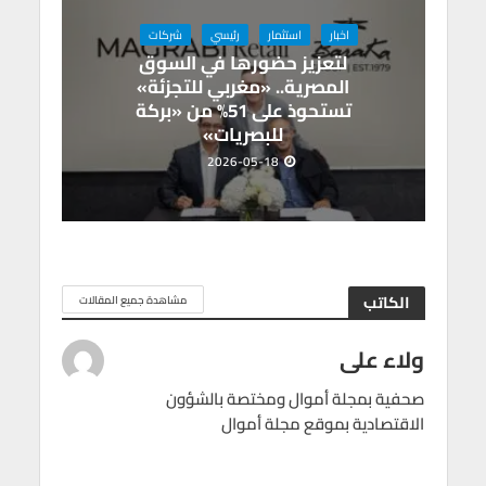
اخبار
استثمار
رئيسي
شركات
لتعزيز حضورها في السوق
المصرية.. «مغربي للتجزئة»
تستحوذ على 51% من «بركة
للبصريات»
2026-05-18
الكاتب
مشاهدة جميع المقالات
ولاء على
صحفية بمجلة أموال ومختصة بالشؤون
الاقتصادية بموقع مجلة أموال