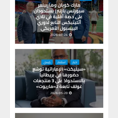
مارك كوبان وهاربينغر
سبورتس بارتنرز يستحوذان
على حصة أقلية في نادي
أثليتيكس التابع لدوري
البيسبول الأمريكي
2026-07-24
اخبار
استثمار
رئيسي
«سيليكت» الإماراتية توسّع
حضورها في بريطانيا
بالاستحواذ على 3 منتجعات
غولف تابعة لـ«ماريوت»
2026-05-20