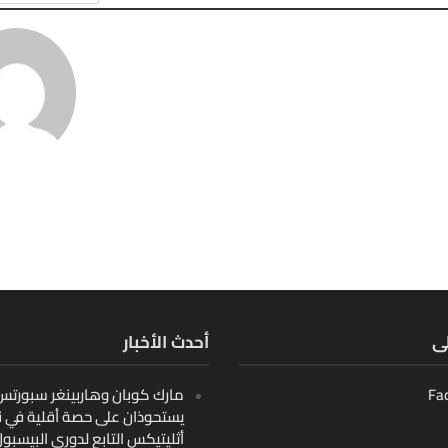
لى
أحدث الأخبار
Fa
مارك كوبان وهاربينغر سبورتس ب
يستحوذان على حصة أقلية في ن
أثليتيكس التابع لدوري البيسبو