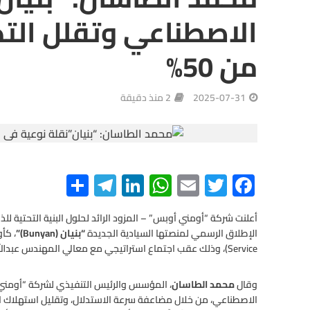
الاصطناعي وتقلل التك
من 50%
2025-07-31
2 منذ دقيقة
S
Te
Li
W
E
T
F
h
le
n
h
m
wi
ac
e
tt
ail
at
ke
gr
ar
أعلنت شركة “أومني أوبس” – المزود الرائد لحلول البنية التحتية ل
الإطلاق الرسمي لمنصتها السيادية الجديدة
“بنيان (Bunyan)”
e
a
dI
s
er
b
Service)، وذلك عقب اجتماع استراتيجي مع معالي المهندس عبدالله عامر السواحه، وزير الاتصالات وتقنية المعلومات.
m
n
A
o
وقال
o
محمد الطاسان
p
، المؤسس والرئيس التنفيذي لشركة “أومني أ