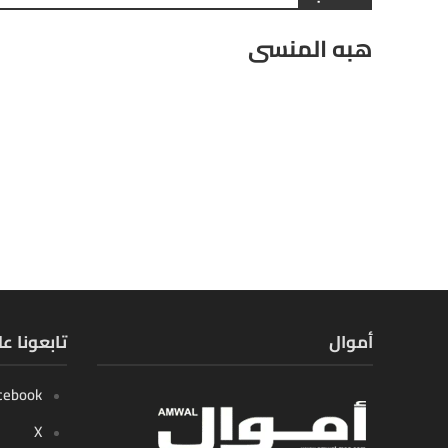
هبه المنسى
أموال
تابعونا ع
cebook
X