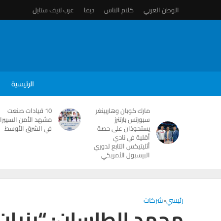
الوطن العربي
كلام الناس
ديفا
عرب لايف ستايل
الرئيسية
مارك كوبان وهاربينغر
10 قيادات صنعت
سبورتس بارتنرز
مشهد الأمن السيبرا
يستحوذان على حصة
في الشرق الأوسط
أقلية في نادي
أثليتيكس التابع لدوري
البيسبول الأمريكي
رئيسي
•
شركات
محمد الطاسان: “بنيان