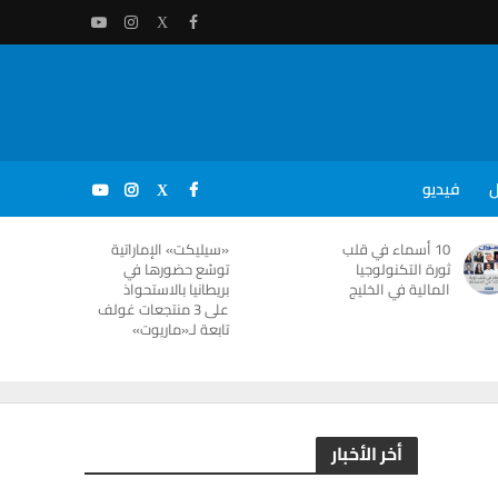
ل
فيديو
10 أسماء في قلب
«سيليكت» الإماراتية
ثورة التكنولوجيا
توسّع حضورها في
المالية في الخليج
بريطانيا بالاستحواذ
على 3 منتجعات غولف
تابعة لـ«ماريوت»
أخر الأخبار