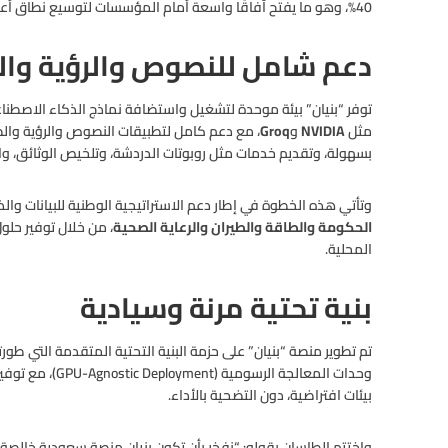
p
k
40%، وهو ما يفتح آفاقًا واسعة أمام المؤسسات لتوسيع نطاق أعمالها دون أعباء تشغيلية إضافية”.
دعم شامل للنصوص والرؤية وا
توفر “بنيان” بيئة موحدة لتشغيل واستضافة نماذج الذكاء الاصطنا
مثل
NVIDIA
و
Groq
، مع دعم كامل لتطبيقات النصوص والرؤية والصو
بسهولة، وتقديم خدمات مثل روبوتات الدردشة، وتلخيص الوثائق، وا
وتأتي هذه الخطوة في إطار دعم الاستراتيجية الوطنية للبيانات و
الحكومة والطاقة والطيران والرعاية الصحية
، من خلال توفير حلو
المحلية.
بنية تحتية مرنة وسيادية
تم تطوير منصة “بنيان” على حزمة البنية التحتية المتقدمة التي 
وحدات المعالجة الر
بيئات افتراضية، دون التضحية بالأداء.