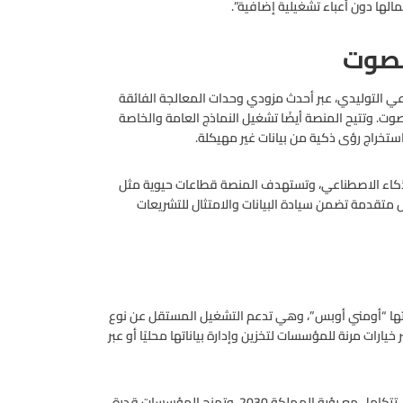
لصوت
عي التوليدي، عبر أحدث مزودي وحدات المعالجة الفائقة
ت. وتتيح المنصة أيضًا تشغيل النماذج العامة والخاصة
ستخراج رؤى ذكية من بيانات غير مهيكلة.
الذكاء الاصطناعي، وتستهدف المنصة قطاعات حيوية مثل
ل متقدمة تضمن سيادة البيانات والامتثال للتشريعات
طورتها “أومني أوبس”، وهي تدعم التشغيل المستقل عن نوع
سومية (GPU-Agnostic Deployment)، مع توفير خيارات مرنة للمؤسسات لتخزين وإدارة بياناتها محليًا أو عبر
واختتم الطاسان بقوله: “نفخر بأن تكون بنيان منصة سعودية خالصة، تتكامل مع رؤية المملكة 2030، وتمنح المؤسسات قدرة