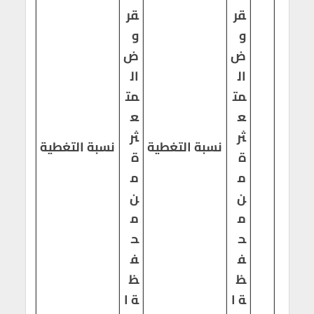
قر
قر
و
و
ض
ض
ال
ال
مت
مت
ع
ع
ثر
ثر
نسبة التغطية
نسبة التغطية
ة
ة
م
م
ن
ن
م
م
ح
ح
ف
ف
ظ
ظ
ة ا
ة ا