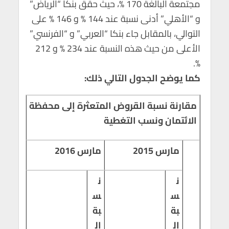
مجتمعة البالغة 170 %، حيث حقق بنكا “الرياض”
و “الأهلي” أدنى نسبة عند 144 % و 146 % على
التوالي، بالمقابل جاء بنكا “العربي” و “الفرنسي”
الأعلى من حيث هذه النسبة عند 234 % و 212
%.
كما يوضح الجدول التالي ذلك:
مقارنة نسبة القروض المتعثرة إلى محفظة
الائتمان ونسب التغطية
مارس 2015
مارس 2016
ن
ن
س
س
بة
بة
ال
ال