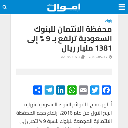
بنوك
محفظة الائتمان للبنوك
السعودية ترتفع بـ 9 % إلى
1381 مليار ريال
2016-05-17
3 منذ دقيقة
S
Te
Li
W
E
T
F
h
le
n
h
m
wi
ac
e
tt
ail
at
ke
gr
ar
أظهر مسح للقوائم البنوك السعودية بنهاية
الربع الاول من عام 2016، ارتفاع حجم المحفظة
e
a
dI
s
er
b
الائتمانية المجمعة للبنوك بنسبة 9 % لتصل إلى
m
n
A
o