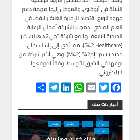
الثلاثة في أبوظبي، والموكل إليها مهمة دعم
جهود تنويع اقتصاد الإمارة الغنية بالنفط. في
العام الماضي، دمجت الشركة أعمال الرعاية
الصحية التابعة لها مع شركة “جي42 هيلث كير”
(G42 Healthcare)، مما أدى إلى إنشاء كيان
جديد باسم “إم42” (M42)، وهي أكبر شركة من
نوعها في الشرق الأوسط، وفقاً لموقعها
الإلكتروني.
S
Te
Li
W
E
T
F
h
le
n
h
m
wi
ac
ar
gr
ke
at
ail
tt
e
أخبار ذات صلة
e
a
dI
s
er
b
m
n
A
o
أسهم
اخبار
استثمار
رئيسي
شركات
p
o
مارك كوبان وهاربينغر