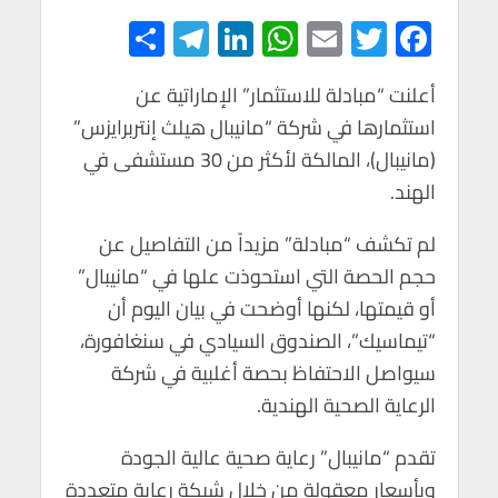
S
Te
Li
W
E
T
F
h
le
n
h
m
wi
ac
e
tt
ail
at
ke
gr
أعلنت “مبادلة للاستثمار” الإماراتية عن
ar
استثمارها في شركة “مانيبال هيلث إنتربرايزس”
e
a
dI
s
er
b
(مانيبال)، المالكة لأكثر من 30 مستشفى في
m
n
A
o
الهند.
p
o
p
k
لم تكشف “مبادلة” مزيداً من التفاصيل عن
حجم الحصة التي استحوذت علها في “مانيبال”
أو قيمتها، لكنها أوضحت في بيان اليوم أن
“تيماسيك”، الصندوق السيادي في سنغافورة،
سيواصل الاحتفاظ بحصة أغلبية في شركة
الرعاية الصحية الهندية.
تقدم “مانيبال” رعاية صحية عالية الجودة
وبأسعار معقولة من خلال شبكة رعاية متعددة