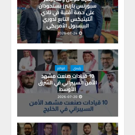
p
k
سبورتس بارتنرز يستحوذان
على حصة أقلية في نادي
أثليتيكس التابع لدوري
البيسبول الأمريكي
2026-07-24
رئيسي
قوائم
10 قيادات صنعت مشهد
الأمن السيبراني في الشرق
الأوسط
2026-07-20