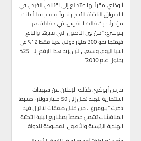
أبوظبي مقراً لها وتتطلع إلى اقتناص الفرص في
الأسواق الناشئة الأسرع نمواً، بحسب ما أعلنت
مؤخراً، حيث قالت لانقويل، في مقابلة مع
بلومبرغ: “من بين الأصول التي نديرها والبالغ
قيمتها نحو 300 مليار دولار، لدينا فقط 12% في
آسيا اليوم، ونسعى لأن يزيد هذا الرقم إلى 25%
بحلول عام 2030”.
تدرس أبوظبي كذلك الإعلان عن تعهدات
استثمارية للهند تصل إلى 50 مليار دولار ، حسبما
ذكرت “بلومبرغ”، من خلال صفقات لا تزال قيد
المناقشات تشمل حصصاً بمشاريع البنية التحتية
الهندية الرئيسية والأصول المملوكة للدولة.
وتُعد “مبادلة” أحد صناديق الثروة الرئيسية