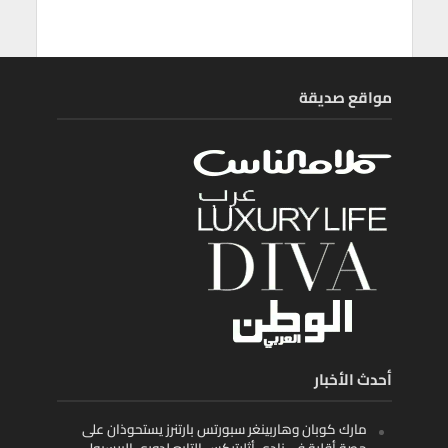
مواقع صديقة
أحدث الأخبار
مارك كوبان وهاربينغر سبورتس بارتنرز يستحوذان على
حصة أقلية في نادي أثليتيكس التابع لدوري البيسبول