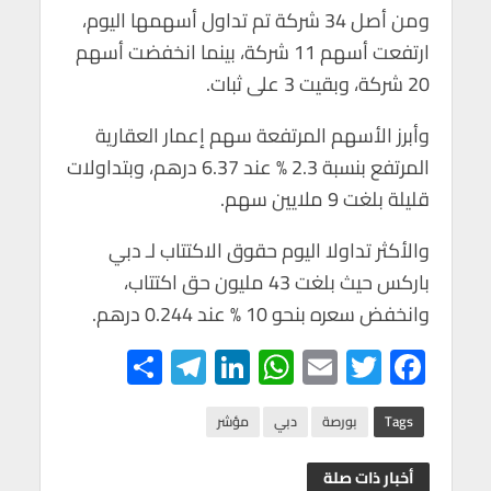
p
k
ومن أصل 34 شركة تم تداول أسهمها اليوم،
ارتفعت أسهم 11 شركة، بينما انخفضت أسهم
20 شركة، وبقيت 3 على ثبات.
وأبرز الأسهم المرتفعة سهم إعمار العقارية
المرتفع بنسبة 2.3 % عند 6.37 درهم، وبتداولات
قليلة بلغت 9 ملايين سهم.
والأكثر تداولا اليوم حقوق الاكتتاب لـ دبي
باركس حيث بلغت 43 مليون حق اكتتاب،
وانخفض سعره بنحو 10 % عند 0.244 درهم.
S
Te
Li
W
E
T
F
h
le
n
h
m
wi
ac
ar
gr
ke
at
ail
tt
e
Tags
بورصة
دبي
مؤشر
e
a
dI
s
er
b
أخبار ذات صلة