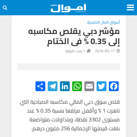
أسواق المال الخليجية
مؤشر دبي يقلص مكاسبه
إلى 0.35 % فى الختام
2016-05-17
1 منذ دقيقة
S
Te
Li
W
E
T
F
h
le
n
h
m
wi
ac
e
tt
ail
at
ke
gr
ar
قلص سوق دبي المالي مكاسبه الصباحية التي
ناهزت 1 % وأقفل مرتفعا بنسبة 0.35 % عند
e
a
dI
s
er
b
مستوى 3302 نقطة، وبتداولات متواضعة
m
n
A
o
بلغت قيمتها الإجمالية 256 مليون درهم.
p
o