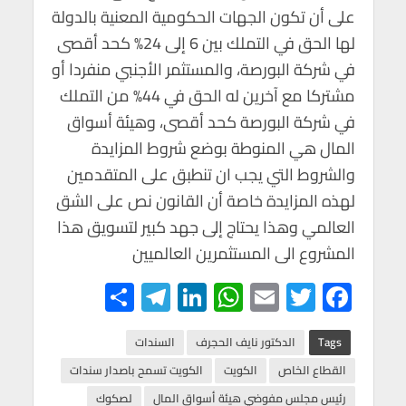
على أن تكون الجهات الحكومية المعنية بالدولة
لها الحق في التملك بين 6 إلى 24% كحد أقصى
في شركة البورصة، والمستثمر الأجنبي منفردا أو
مشتركا مع آخرين له الحق في 44% من التملك
في شركة البورصة كحد أقصى، وهيئة أسواق
المال هي المنوطة بوضع شروط المزايدة
والشروط التي يجب ان تنطبق على المتقدمين
لهذه المزايدة خاصة أن القانون نص على الشق
العالمي وهذا يحتاج إلى جهد كبير لتسويق هذا
المشروع الى المستثمرين العالميين
S
Te
Li
W
E
T
F
h
le
n
h
m
wi
ac
ar
gr
ke
at
ail
tt
e
Tags
الدكتور نايف الحجرف
السندات
e
a
dI
s
er
b
القطاع الخاص
الكويت
الكويت تسمح باصدار سندات
رئيس مجلس مفوضي هيئة أسواق المال
لصكوك