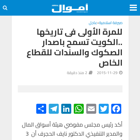
صيرفة اسلامية
•
عاجل
للمرة الأولى فى تاريخها
..الكويت تسمح باصدار
الصكوك والسندات للقطاع
الخاص
2015-11-29
2 منذ دقيقة
S
Te
Li
W
E
T
F
h
le
n
h
m
wi
ac
e
tt
ail
at
ke
gr
ar
أكد رئيس مجلس مفوضي هيئة أسواق المال
والمدير التنفيذي الدكتور نايف الحجرف أن 3
e
a
dI
s
er
b