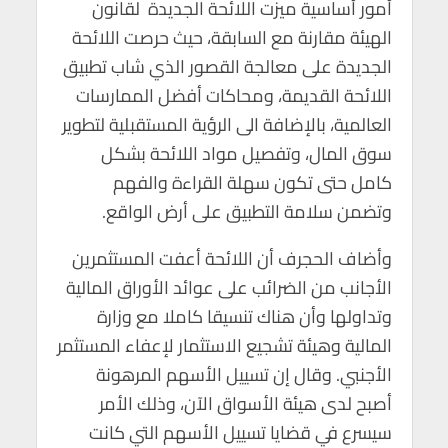
أمور أساسية ميزت اللائحة الجديدة لقانون
m
n
A
o
الهيئة مقارنة مع السابقة، حيث حرصت اللائحة
p
o
الجديدة على معالجة القصور الذي شاب تطبيق
p
k
اللائحة القديمة، ومحاكات أفضل الممارسات
العالمية، بالإضافة الى الرؤية المستقبلية لتطوير
سوق المال، وتفصيل مواد اللائحة بشكل
كامل حتى تكون سهلة القراءة والفهم
وتضمن سلامة التطبيق على أرض الواقع.
وأضاف الحجرف أن اللائحة أعفت المستثمرين
الأجانب من الضرائب على عوائد الأوراق المالية
وتداولها وأن هناك تنسيقا كاملا مع وزارة
المالية وهيئة تشجيع الاستثمار لإعفاء المستثمر
الأجنبي. وقال إن تسييل الأسهم المرهونة
أصبح لدى هيئة الأسواق الآن، وذلك الأمر
سيسرع في قضايا تسييل الأسهم التي كانت