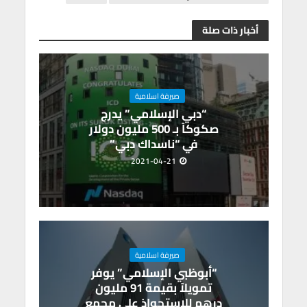
m
n
A
o
p
o
أخبار ذات صلة
p
k
صيرفة اسلامية
“دبي الإسلامي” يدرج
صكوكاً بـ 500 مليون دولار
في “ناسداك دبي”
2021-04-21
صيرفة اسلامية
“أبوظبي الإسلامي” يوفر
تمويلاً بقيمة 91 مليون
درهم للاستحواذ على مجمع