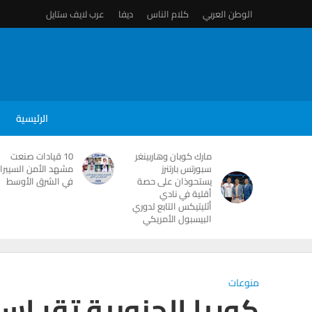
الوطن العربي
كلام الناس
ديفا
عرب لايف ستايل
الرئيسية
مارك كوبان وهاربينغر
10 قيادات صنعت
سبورتس بارتنرز
مشهد الأمن السيبرا
يستحوذان على حصة
في الشرق الأوسط
أقلية في نادي
أثليتيكس التابع لدوري
البيسبول الأمريكي
منوعات
كوريا الجنوبية تقر اس