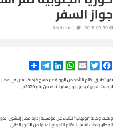
جواز السفر
2018-09-30
1 منذ دقيقة
S
Te
Li
W
E
T
F
h
le
n
h
m
wi
ac
e
tt
ail
at
ke
gr
ar
تقرر تطبيق نظام التأكد من الهوية عبر مسح قزحية العين في مطار إ
للرحلات الدورية بدون جواز سفر ابتداء من عام 2020م.
e
a
dI
s
er
b
m
n
A
o
p
o
ونقلت وكالة “يونهاب” للأنباء عن مؤسسة إدارة مطار إنتشون الدول
p
k
المطار، وبدأت تشغل النظام التجريبي اعتبارا من الشهر الحالي.