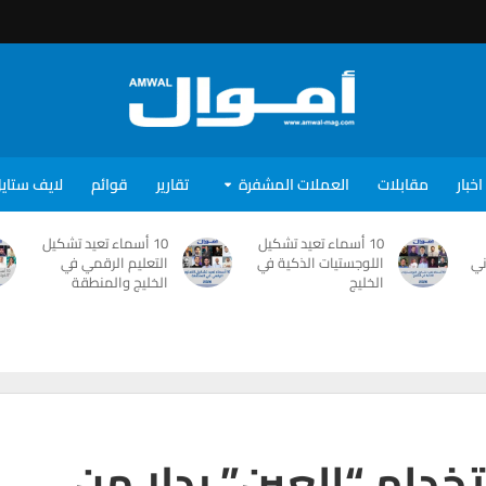
اخبار
مقابلات
العملات المشفرة
تقارير
قوائم
لايف ستاي
10 أسماء تعيد تشكيل
10 أسماء تعيد تشكيل
ني
اللوجستيات الذكية في
التعليم الرقمي في
الخليج
الخليج والمنطقة
تخدام “العين” بدلا من