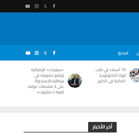
ل
فيديو
10 أسماء في قلب
«سيليكت» الإماراتية
ثورة التكنولوجيا
توسّع حضورها في
المالية في الخليج
بريطانيا بالاستحواذ
على 3 منتجعات غولف
تابعة لـ«ماريوت»
أخر الأخبار