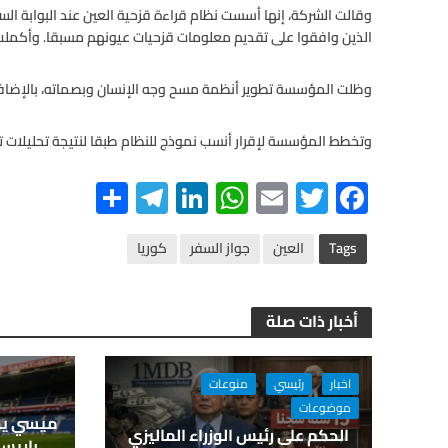
الذين وافقوا على تقديم معلومات قزحيات عيونهم مسبقا. وأكمل
وظلت المؤسسة تطوير أنظمة مسح وجه الإنسان وبصماته، بالإضافة 
وتخطط المؤسسة لإقرار أنسب نموذج للنظام طبقا لنتيجة تحليلات ت
S
Te
Li
W
E
T
F
h
le
n
h
m
wi
ac
ar
gr
ke
at
ail
tt
e
Tags
العين
جواز السفر
كوريا
e
a
dI
s
er
b
m
n
A
o
أخبار ذات صلة
p
o
p
k
اخبار
رئيسي
منوعات
موضوعات
ميسي يحص
الحكم على رئيس الوزراء الماليزي
باريس