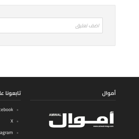
اضف تعليق
أموال
تابعونا ع
cebook
X
tagram