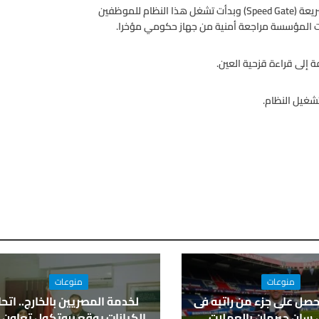
وقالت الشركة، إنها أسست نظام قراءة قزحية العين عند البوابة السريعة (Speed Gate) وبدأت تشغل هذا النظام للموظفين
ت المؤسسة مراجعة أمنية من جهاز حكومي مؤخرا.
إلى قراءة قزحية العين.
شغيل النظام.
منوعات
منوعات
ل على جزء من راتبه فى
لخدمة المصريين بالخارج.. اتحا
 سان جيرمان بالعملات
الكيانات يوقع بروتكول تعاون 