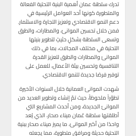
e
tt
ail
at
ke
gr
ar
تدرك سلطنة عمان أهمية البنية التحتية الفعالة
والمتطورة كونها أحد العوامل الرئيسية في
e
a
dI
s
er
b
دعم النمو الاقتصادي وتعزيز التجارة والاستثمار.
m
n
A
o
فمن خلال تحسين الموانئ، والمطارات، والطرق
p
o
وتسعى السلطنة بشكلٍ حثيثٍ لتطوير بنيتها
p
k
التحتية في مختلف المجالات، بما في ذلك
الموانئ والمطارات والطرق لتعزيز القدرة
التنافسية وتحسين بيئة الأعمال، للعمل على
توفير فرصًا جديدة للنمو الاقتصادي.
شهدت الموانئ العمانية خلال السنوات الأخيرة
تطوّراً ملحوظاً، حيث تمّ إنشاء وتطوير العديد من
الموانئ الجديدة، ومن أحدث المشاريع التي
أطلقتها سلطنة عُمان ميناء صحار، الذي يُعد
واحدًا من أكبر الموانئ، ما يميز ميناء صحار ببنية
التحتية حديثة ومرافق متطورة، مما يجعله