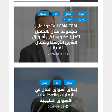
ar
gr
ke
at
ail
tt
e
e
a
dI
s
er
b
m
n
A
o
أسهم
أسواق
اخبار
استثمار
رئيسي
شركات
p
o
CMA CGM تستحوذ على
p
k
مجموعة فتال بالكامل
لتعزيز حضورها في أسواق
الشرق الأوسط وشمال
أفريقيا
2026-04-15
أسواق
اخبار
رئيسي
إغلاق أسواق المال في
الإمارات وانعكاسات
الأسواق الخليجية
2026-03-02