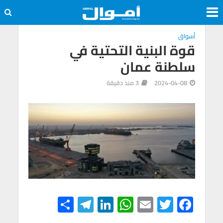
أسواق
قوة البنية التحتية في
سلطنة عمان
2024-04-08
3 منذ دقيقة
S
Te
Li
W
E
T
F
h
le
n
h
m
wi
ac