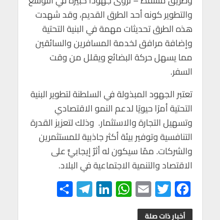
وطريق مسقط – نزوى جهودًا كبيرة في التوسع
والتطوير كونه أحد الطرق القديم، وقد شهدت
هذه الطرق تحديثات مهمة في البنية التحتية
وإضافة مرافق لخدمة المسافرين والسائقين
مما يسهل حركة البضائع ويقلل من وقت
السفر.
تعتبر الجهود المبذولة في السلطنة لتطوير البنية
التحتية أمرًا حيويًا لدعم النمو الاقتصادي
وتسهيل التجارة والاستثمار. وذلك لتعزيز القدرة
التنافسية وتوفير بيئة أكثر جاذبية للمستثمرين
والشركات. ممّا سيكون له أثرٌ إيجابيٌّ على
الاقتصاد والتنمية الاجتماعية في البلاد.
S
Te
Li
W
E
T
F
h
le
n
h
m
wi
ac
أخبار ذات صلة