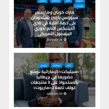
أسهم
اخبار
استثمار
رئيسي
p
k
شركات
مارك كوبان وهاربينغر
سبورتس بارتنرز يستحوذان
على حصة أقلية في نادي
أثليتيكس التابع لدوري
البيسبول الأمريكي
2026-07-24
اخبار
استثمار
رئيسي
«سيليكت» الإماراتية توسّع
حضورها في بريطانيا
بالاستحواذ على 3 منتجعات
غولف تابعة لـ«ماريوت»
2026-05-20