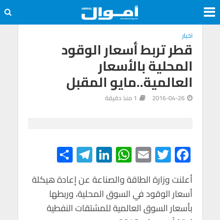
اخبار
قطر تربط أسعار الوقود
المحلية بالأسعار
العالمية..مايو المقبل
2016-04-26
1 منذ دقيقة
S
Te
Li
W
E
T
F
h
le
n
h
m
wi
ac
e
tt
ail
at
ke
gr
ar
أعلنت وزارة الطاقة والصناعة عن إعادة هيكلة
أسعار الوقود في السوق المحلية، وربطها
e
a
dI
s
er
b
بأسعار السوق العالمية للمشتقات النفطية
m
n
A
o