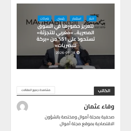
اخبار
استثمار
رئيسي
شركات
لتعزيز حضورها في السوق
المصرية.. «مغربي للتجزئة»
تستحوذ على 51% من «بركة
للبصريات»
2026-05-18
الكاتب
مشاهدة جميع المقالات
وفاء عثمان
صحفية بمجلة أموال ومختصة بالشؤون
الاقتصادية بموقع مجلة أموال