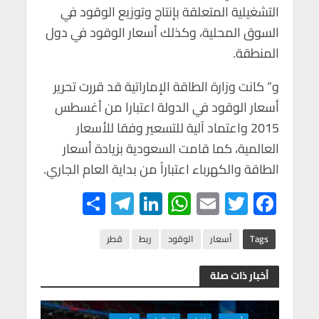
التشغيلية المتعلقة بإنتاج وتوزيع الوقود في
السوق المحلية، وكذلك أسعار الوقود في دول
المنطقة.
و” كانت وزارة الطاقة الإماراتية قد قررت تحرير
أسعار الوقود في الدولة اعتبارا من أغسطس
2015 واعتماد آلية للتسعير وفقا للأسعار
العالمية، كما قامت السعودية بزيادة أسعار
الطاقة والكهرباء اعتباراً من بداية العام الجاري.
S
Te
Li
W
E
T
F
h
le
n
h
m
wi
ac
ar
gr
ke
at
ail
tt
e
Tags
أسعار
الوقود
ربط
قطر
e
a
dI
s
er
b
أخبار ذات صلة
m
n
A
o
p
o