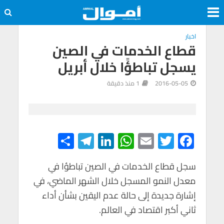
اخبار
قطاع الخدمات في الصين
يسجل تباطؤًا خلال أبريل
2016-05-05
1 منذ دقيقة
S
Te
Li
W
E
T
F
h
le
n
h
m
wi
ac
e
tt
ail
at
ke
gr
سجل قطاع الخدمات في الصين تباطؤا في
ar
معدل النمو المسجل خلال الشهر الماضي، في
e
a
dI
s
er
b
إشارة جديدة إلى حالة عدم اليقين بشأن أداء
m
n
A
o
ثاني أكبر اقتصاد في العالم.
p
o