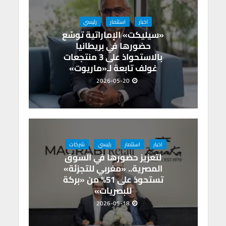
اخبار
استثمار
رئيسي
«سيليكت» الإماراتية توسّع
حضورها في بريطانيا
بالاستحواذ على 3 منتجعات
غولف تابعة لـ«ماريوت»
2026-05-20
اخبار
استثمار
رئيسي
شركات
لتعزيز حضورها في السوق
المصرية.. «مغربي للتجزئة»
تستحوذ على 51% من «بركة
للبصريات»
2026-05-18