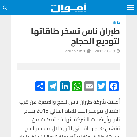
طيران
طيران ناس تسخر طاقاتها
لتوديع الحجاج
2015-10-18
1 منذ دقيقة
S
Te
Li
W
E
T
F
h
le
n
h
m
wi
ac
e
tt
ail
at
ke
gr
ar
أعلنت شركة طيران ناس للحج والعمرة عن قرب
اكتمال موسم الحج للعام الحالي 2015 بنجاح
e
a
dI
s
er
b
تام، وأوضحت الشركة أنها قد تمكنت من
m
n
A
o
تشغيل 500 رحلة حتى الآن خلال موسم الحج
p
o