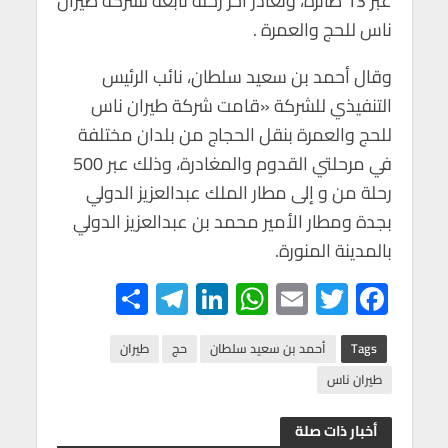
عبر 13 طائرة، وتغادر آخر رحلة تابعة لشركة طيران
p
k
ناس للحج والعمرة .
وقال أحمد بن سعيد سلطان، نائب الرئيس
التنفيذي للشركة «قامت شركة طيران ناس
للحج والعمرة بنقل الحجاج من بلدان مختلفة
في مرحلتي القدوم والمغادرة، وذلك عبر 500
رحلة من و إلى مطار الملك عبدالعزيز الدولي
بجدة ومطار الأمير محمد بن عبدالعزيز الدولي
بالمدينة المنورة.
S
Te
Li
W
E
T
F
h
le
n
h
m
wi
ac
ar
gr
ke
at
ail
tt
e
Tags
أحمد بن سعيد سلطان
حج
طيران
e
a
dI
s
er
b
طيران ناس
m
n
A
o
أخبار ذات صلة