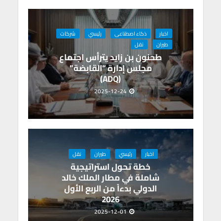
p
o
p
k
اخبار
ذكاء اصطناعى
رئيسي
شركات
طيران
نقل
طحنون بن زايد يترأس اجتماع
مجلس إدارة “القابضة”
(ADQ)
2025-12-24
اخبار
رئيسي
طيران
نقل
خطة تحول استراتيجية
شاملة في مطار الملك خالد
الدولي بدءاً من الربع الأول
2026
2025-12-01