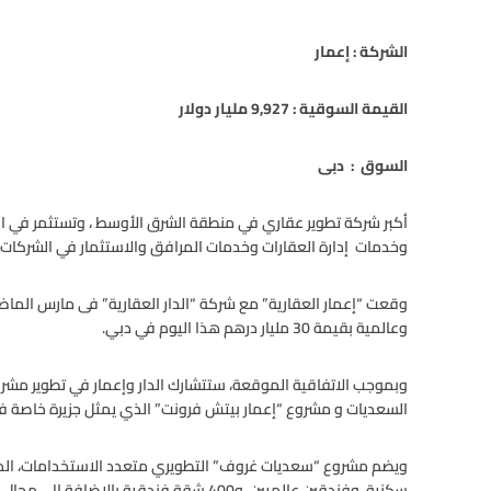
الشركة : إعمار
القيمة السوقية :
9,927
مليار دولار
السوق : دبى
أكبر شركة تطوير عقاري في منطقة الشرق الأوسط ، وتستثمر في العق
وخدمات إدارة العقارات وخدمات المرافق والاستثمار في الشركات 
وقعت “إعمار العقارية” مع شركة “الدار العقارية” فى مارس الما
وعالمية بقيمة 30 مليار درهم هذا اليوم في دبي.
وبموجب الاتفاقية الموقعة، ستتشارك الدار وإعمار في تطوير مش
السعديات و مشروع “إعمار بيتش فرونت” الذي يمثل جزيرة خاصة في 
سكنية، وفندقين عالميين، و400 شقة فندقية بالإضافة إلى محال للتجزئة والترفيه على مساحة 130 ألف متر مربع.