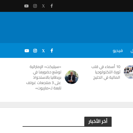
ل
فيديو
10 أسماء في قلب
«سيليكت» الإماراتية
ثورة التكنولوجيا
توسّع حضورها في
المالية في الخليج
بريطانيا بالاستحواذ
على 3 منتجعات غولف
تابعة لـ«ماريوت»
أخر الأخبار