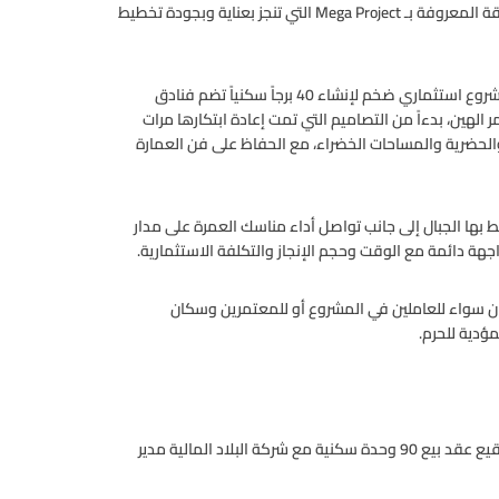
يصنف مشروع “جبل عمر” في مكة المكرمة كأحد المشاريع العملاقة المعروفة بـ Mega Project التي تنجز بعناية وبجودة تخطيط
فعلى مساحة بناء تتجاوز المليوني متر مربع، تظهر معالم جديدة لمشروع استثماري ضخم لإنشاء 40 برجاً سكنياً تضم فنادق
مر الهين، بدءاً من التصاميم التي تمت إعادة ابتكارها مرات
الحضرية والمساحات الخضراء، مع الحفاظ على فن العمارة
 بها الجبال إلى جانب تواصل أداء مناسك العمرة على مدار
 دائمة مع الوقت وحجم الإنجاز والتكلفة الاستثمارية.
مان سواء للعاملين في المشروع أو للمعتمرين وسكان
ؤدية للحرم.
أعلنت شركة جبل عمر للتطوير أنه تم يوم الخميس 17 مايو 2018 توقيع عقد بيع 90 وحدة سكنية مع شركة البلاد المالية مدير