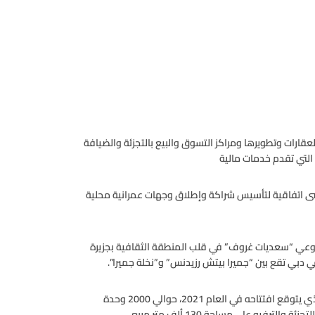
ارات وتطويرها ومراكز التسوق والبيع بالتجزئة والضيافة
التي تقدم خدمات مالية
ضى اتفاقية لتأسيس شراكة وإطلاق وجهات عمرانية محلية
روعي “سعديات غروف” في قلب المنطقة الثقافية بجزيرة
دبي تقع بين “جميرا بيتش رزيدنس” و”نخلة جميرا”.
ويضم مشروع “سعديات غروف” التطويري متعدد الاستخدامات، الذي يتوقع افتتاحه في العام 2021، حوالي 2000 وحدة