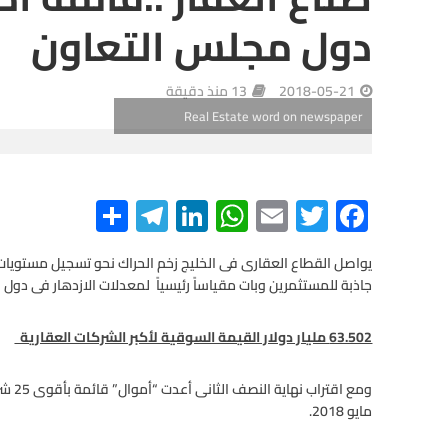
دول مجلس التعاون
2018-05-21
13 منذ دقيقة
Real Estate word on newspaper
S
Te
Li
W
E
T
F
h
le
n
h
m
wi
ac
e
tt
ail
at
ke
gr
ar
يواصل القطاع العقارى فى الخليج زخم الحراك نحو تسجيل مستويا
جاذبة للمستثمرين وبات مقياساً رئيسياً لمعدلات الازدهار فى دول 
e
a
dI
s
er
b
m
n
A
o
63.502 مليار دولار القيمة السوقية لأكبر الشركات العقارية
p
o
p
k
مايو 2018.