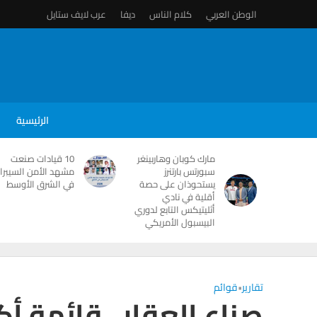
الوطن العربي
كلام الناس
ديفا
عرب لايف ستايل
الرئيسية
مارك كوبان وهاربينغر
10 قيادات صنعت
سبورتس بارتنرز
مشهد الأمن السيبرا
يستحوذان على حصة
في الشرق الأوسط
أقلية في نادي
أثليتيكس التابع لدوري
البيسبول الأمريكي
تقارير
•
قوائم