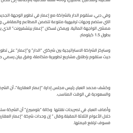
وفي دبي، ستقوم الدار بالشراكة مع إعمار في تطوير الوجهة الجديدة
التي ستضم وجهات ترفيهية متنوعة تتضمن المطاعم والمقاهي والمل
بطول 1.5 كيلومتر.
وستركز الشراكة الاستراتيجية بين شركتي “الدار” و”إعمار” على تطو
حيث ستقوم بإطلاق مشاريع تطويرية متكاملة، وفق بيان رسمي صدر
وكشف محمد العبار، رئيس مجلس إدارة “إعمار العقارية”، أن الشرك
والسعودية في الوقت المناسب.
وأضاف العبار، في تصريحات نقلتها وكالة “بلومبيرغ” أن الشركة ستط
خلال الأعوام الثلاثة المقبلة.وقال ” إن وحدات شركة “إعمار العقا
فسوف ترتفع قيمتها.