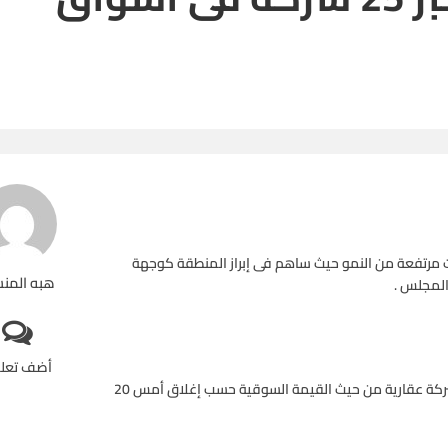
ت مرتفعة من النمو حيث ساهم فى إبراز المنطقة كوجهة
هبه المن
المجلس .
أضف تعل
ومع اقتراب نهاية النصف الثانى أعدت “أموال” قائمة بأقوى 25 شركة عقارية من حيث القيمة السوقية حسب إغلاق أمس 20