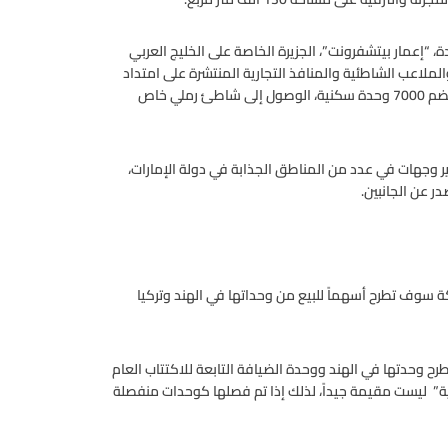
، “إعمار بيتشفرونت”، الجزيرة الخاصة على الخليج العربي
اعب الشاطئية والمنافذ التجارية المنتشرة على امتداد
ممشى الواجهة المائية. ويمكن لسكان “إعمار بيتشفرونت” الذي يضم 7000 وحدة سكنية، الوصول إلى شاطئ رملي خاص
ير وجهات في عدد من المناطق الجذابة في دولة الإمارات،
 عن الجانبين.
ة سوف تطرح أسهماً للبيع من وحداتها في الهند وتركيا
رح وحدتها في الهند ووحدة الضيافة التابعة للاكتتاب العام
رية” ليست مقيمة جيداً، لذلك إذا تم فصلها كوحدات منفصلة