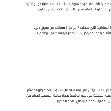
بلغت القيمة السوقية لأكبر الشركات نحو 63.502 مليار دولار ,احتلت صدارة القائمة بقيمة سوقية بلغت 11.100 مليار دولار ,تلتها
بالمرتبة الثانية إعمار الإمارتية بقيمة تقدر بنحو 9.927 مليار دولار .ثم جاءت إزدان القابضة فى المركز الثالث بفارق يتجاوز 3
كانت الشركات السعودية صاحبة النصيب الأكبر بواقع 9 شركات تلتها الإماراتية التى سجلت 7 مراكز ,5 شركات من سوق دبى
وشركتين من سوق أبوظبى . وبينما استحوذت الكويت على المرتبة الثالثة بنحو 5 مراكز , كانت قطر الرابعة خليجيا بواقع 4
هي شركة مساهمة سعودية , تأسست في الثامن عشر من أكتوبر عام 2006 , برأس مال يبلغ ستة مليارات وسبعمئة وأربعة عشر
تعمير منطقة جبل عمر الوقعة بجوار ساحة المسجد الحرام من
أجير العقارات وقطع أراضي بمكة المكرم