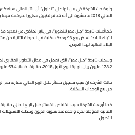
وأوضحت الشركة في بيان لها على “تداول” أن الأثر المالي سينعكس 
المالي 2018م، مشيرة الى أنه قد تم تطبيق معايير الحوكمة فيما يتعلق بهذه الصفقة.
كماأعلنت شركة “جبل عمر للتطوير”، في يناير الماضي عن تمديد مذكرة
لـ”بنك البلاد” لغرض بيع 93 وحدة سكنية في المرح
البلاد المالية لهذا الغرض.
وسجلت شركة “جبل عمر”، التي تعمل في مجال التطوير العقاري لمن
128.2 مليون ريال بنهاية الربع الأول 2018، مقارنة بخسائر 63.4 مليون ريال تم تحقيقها خلال نفس الفترة من الربع الأول
قالت الشركة ان سبب تسجيل خسائر خلال الربع الحالي مقارنة مع الر
من بيع الوحدات السكنية.
كما أرجعت الشركة سبب انخفاض الخسائر خلال الربع الحالي مقارنة مع
المالية المؤجلة لمرة واحدة عند تسوية الديون وكذلك الاستهلاك ال
للأصول.