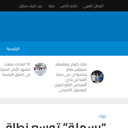
الوطن العربي
كلام الناس
ديفا
عرب لايف ستايل
الرئيسية
مارك كوبان وهاربينغر
10 قيادات صنعت
سبورتس بارتنرز
مشهد الأمن السيبرا
يستحوذان على حصة
في الشرق الأوسط
أقلية في نادي
أثليتيكس التابع لدوري
البيسبول الأمريكي
بنوك
“رسملة” توسع نطاق و