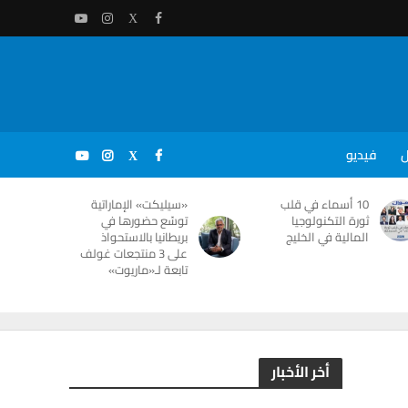
ل
فيديو
10 أسماء في قلب
«سيليكت» الإماراتية
ثورة التكنولوجيا
توسّع حضورها في
المالية في الخليج
بريطانيا بالاستحواذ
على 3 منتجعات غولف
تابعة لـ«ماريوت»
أخر الأخبار