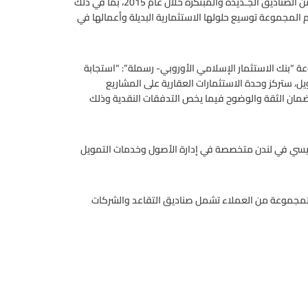
ويأتي توسيع وحدة الاستثمار العقاري في أعقاب إطـلاق سلسلة من الصناديق الجـديدة والمبتكرة خلال عام 2015، بما في ذلك
 المجموعة توسيع حلولها الاستثمارية البديلة وأعمالها في
ة “بنك الاستثمار الإسلامي الأوروبي- رسملة”: “استجابة
ل، ستركز وحدة الاستثمارات العقارية على المشاريع
ى ضمان الثقة والوضوح فيما يخص التدفقات النقدية وذلك
رئيسي في لندن متخصصة في إدارة الأصول وخدمات التمويل
 لمجموعة من العملاء تشمل صناديق التقاعد والشركات