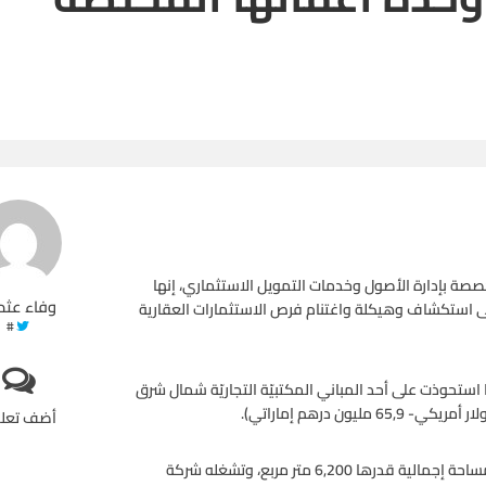
صة بإدارة الأصول وخدمات التمويل الاستثماري، إنها
وفاء عثم
ى استكشاف وهيكلة واغتنام فرص الاستثمارات العقارية
#
تحوذت على أحد المباني المكتبيّة التجاريّة شمال شرق
أضف تعل
ويقع المبنى قرب “مركز دوكسفورد الدولي للأعمال”، ويمتد على مساحة إجمالية قدرها 6,200 متر مربع، وتشغله شركة