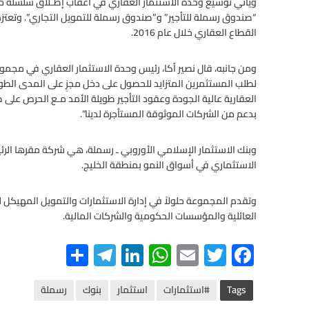
“صندوق رسملة للتأجير” و”صندوق رسملة للتمويل التجاري”. وتعتزم
القطاع العقاري خلال عام 2016.
ومن جانبه، قال نصير أكا، رئيس وحدة الاستثمار العقاري في مجموع
لطلب المستثمرين المتزايد للحصول على دخل مجزٍ على المدى الطوي
العقارية عالية الجودة وعقود التأجير طويلة الأمد مـع الحرص عل
بدعم من الشركات الموثوقة المستأجرة لدينا”.
وبنك الاستثمار الإسلامي الأوروبي ـ رسملة، هي شركة مقرها ال
الاستثماري في أسواق النمو بمنطقة الخليج.
وتقدم المجموعة حلولاً في إدارة الاستثمارات والتمويل المهيكل
العائلية والمؤسسات الحكومية والشركات المالية.
S
Te
Li
W
E
T
F
h
le
n
h
m
wi
ac
ar
gr
ke
at
ail
tt
e
Tags
#استثمارات
استثمار
بنوك
رسملة