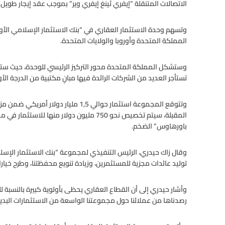
الاتصالات المتنقلة “إيفري ثينغ إيفري وير” بموجب عقد إيجار طويل ا
وتسهم وحدة الاستثمار العقاري في “بنك الاستثمار الإسلامي الأو
المملكة المتحدة وأوروبا والولايات المتحدة.
وستشكل المملكة المتحدة محور التركيز الرئيسي للوحدة، حيث ستس
تستأجر العديد من الشركات الرائدة فيها مبانٍ مكتبية من الدرجة الأو
وتتوقع المجموعة استثمار حوالي 1,5 ملي
المقبلة، سيتم تخصيص نحو 750 مليون دولار من
باورهاوس” الضخم.
وقال زاك حيدري، الرئيس التنفيذي لمجموعة “بنك الاستثمار الإسلا
توليد عائدات مجزية للمستثمرين، وزيادة تنويع محفظتنا، وطرح خيارا
وأشار حيدري إلى أن القطاع العقاري يحظى بأولوية كبيرة بالنسبة 
رصدناها من عملائنا حول مجموعتنا الواسعة من الاستثمارات البديلة