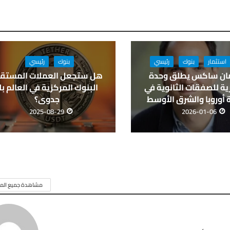
استثمار
بنوك
رئيسي
بنوك
رئيسي
ان ساكس يطلق وحدة
هل ستجعل العملات المستقر
ة للصفقات الثانوية في
البنوك المركزية في العالم بل
أوروبا والشرق الأوسط
جدوى؟
2025-08-29
2026-01-06
مشاهدة جميع المق