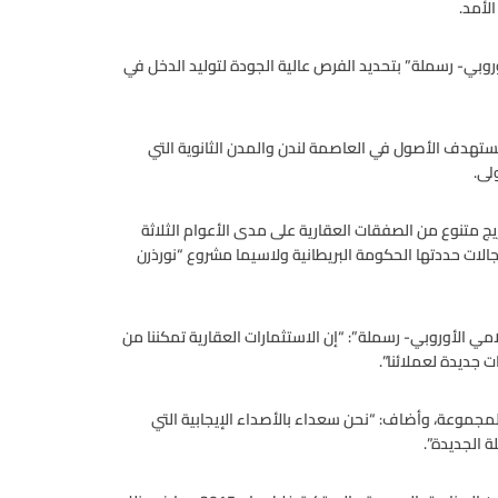
لأمد.
روبي- رسملة” بتحديد الفرص عالية الجودة لتوليد الدخل في
تهدف الأصول في العاصمة لندن والمدن الثانوية التي
لى.
ار دولار أمريكي ضمن مزيج متنوع من الصفقات العقارية على مدى الأعوام الثلاثة
ها للاستثمار في مجالات حددتها الحكومة البريطانية ولاسيما مشروع “نورذرن
مي الأوروبي- رسملة”: “إن الاستثمارات العقارية تمكننا من
ت جديدة لعملائنا”.
للمجموعة، وأضاف: “نحن سعداء بالأصداء الإيجابية التي
 الجديدة”.