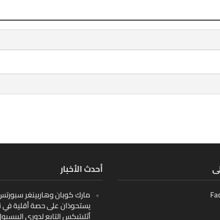
لى
أحدث الأخبار
Fa
مارك كوبان وهاربينغر سبورتس ب
يستحوذان على حصة أقلية في ن
أثليتيكس التابع لدوري البيسبو