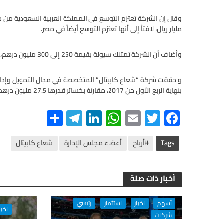
وقال إن الشركة تعتزم التوسع في المملكة العربية السعودية من 
مليار ريال، لافتاً إلى أنها تعتزم التوسع أيضاً في مصر.
وأضاف أن الشركة تمتلك سيولة بقيمة 250 إلى 300 مليون درهم، مؤكداً أنه ليس لديها ديون.
بنهاية الربع الأول من 2017، مقارنة بخسائر قدرها 27.5 مليون درهم تم تحقيقها خلال نفس الفترة من عام 2016.
S
Te
Li
W
E
T
F
h
le
n
h
m
wi
ac
ar
gr
ke
at
ail
tt
e
Tags
#أرباح
أعضاء مجلس الإدارة
شعاع كابيتال
e
a
dI
s
er
b
m
n
A
o
أخبار ذات صلة
p
o
p
k
أسهم
اخبار
استثمار
رئيسي
اخبا
شركات