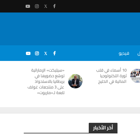
ل
فيديو
10 أسماء في قلب
«سيليكت» الإماراتية
ثورة التكنولوجيا
توسّع حضورها في
المالية في الخليج
بريطانيا بالاستحواذ
على 3 منتجعات غولف
تابعة لـ«ماريوت»
أخر الأخبار