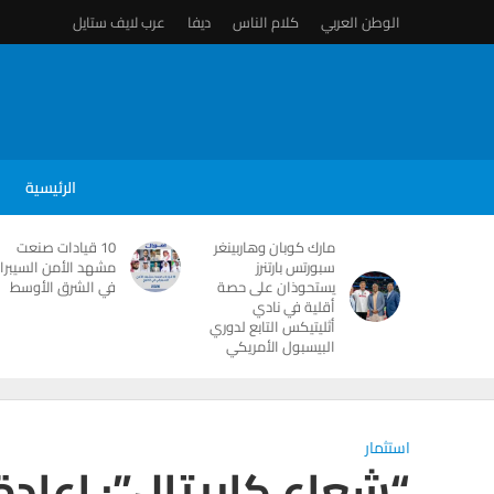
الوطن العربي
كلام الناس
ديفا
عرب لايف ستايل
الرئيسية
مارك كوبان وهاربينغر
10 قيادات صنعت
سبورتس بارتنرز
مشهد الأمن السيبرا
يستحوذان على حصة
في الشرق الأوسط
أقلية في نادي
أثليتيكس التابع لدوري
البيسبول الأمريكي
استثمار
“شعاع كابيتال”: إعادة