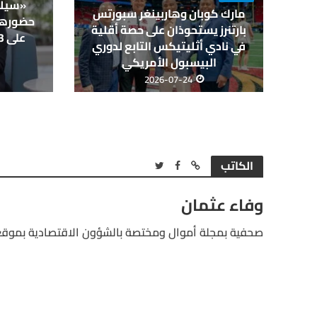
«سيلي
مارك كوبان وهاربينغر سبورتس
حضورها 
بارتنرز يستحوذان على حصة أقلية
في نادي أثليتيكس التابع لدوري
البيسبول الأمريكي
2026-07-24
الكاتب
وفاء عثمان
صحفية بمجلة أموال ومختصة بالشؤون الاقتصادية بموقع