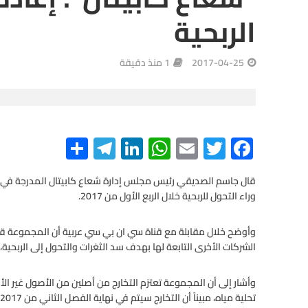
الربحية
2017-04-25
1 منذ دقيقة
S
Te
Li
W
E
T
F
h
le
n
h
m
wi
ac
e
tt
ail
at
ke
gr
ar
قال جاسم الصديقي رئيس مجلس إدارة شعاع كابيتال المدرجة في 
وراء التحول للربحية خلال الربع الأول من 2017.
e
a
dI
s
er
b
m
n
A
o
وأوضح خلال مقابلة مع قناة سي ان بي سي عربية أن المجموعة ق
o
p
الشركات الأخرى التابعة لها بهدف سد الثغرات والتحول إلى الربحية، لا
p
k
وأشار إلى أن المجموعة تعتزم التخارج من أصلين من الأصول غير ا
تحلية مياه، مبيناً أن التخارج سيتم في نهاية الفصل الثاني من 2017.