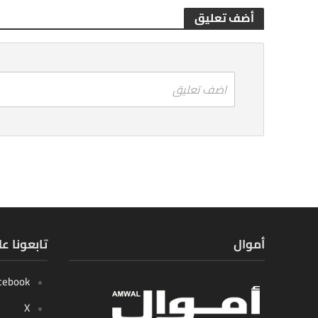
أضف تعليق
اضف تعليق
أموال
تابعونا ع
cebook
X