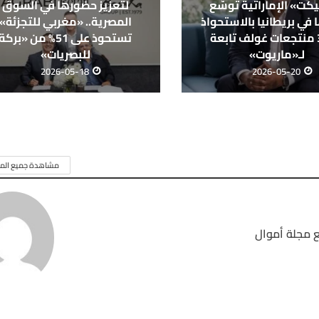
كت» الإماراتية توسّع
لتعزيز حضورها في السوق
في بريطانيا بالاستحواذ
المصرية.. «مغربي للتجزئة»
على 3 منتجعات غولف تابعة
تستحوذ على 51% من «بركة
لـ«ماريوت»
للبصريات»
2026-05-18
2026-05-20
مشاهدة جميع المق
 مجلة أموال