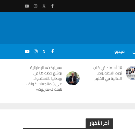
ل
فيديو
10 أسماء في قلب
«سيليكت» الإماراتية
ثورة التكنولوجيا
توسّع حضورها في
المالية في الخليج
بريطانيا بالاستحواذ
على 3 منتجعات غولف
تابعة لـ«ماريوت»
أخر الأخبار