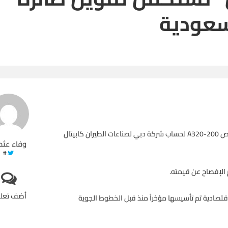
لسعودية
قال بنك ABC ومقره البحرين، أنه أتم إغلاق عملية تمويل طائرة ايرباص A320-200 لحساب شركة دبي لصناعات الطيران كابيتال
وفاء عثم
#
م الإفصاح عن قيمته.
أضف تعل
تصادية تم تأسيسها مؤخراً منذ قبل الخطوط الجوية