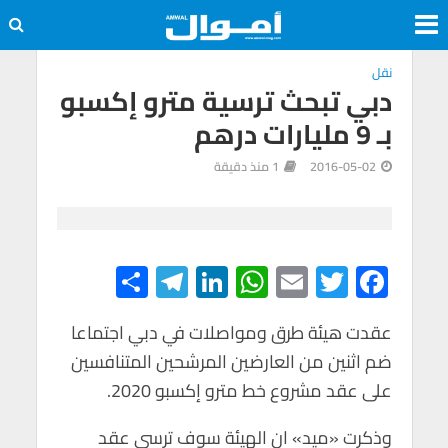
نقل
دبي تبحث ترسية مترو إكسبو
بـ 9 مليارات درهم
2016-05-02
1 منذ دقيقة
S
Te
Li
W
E
T
F
h
le
n
h
m
wi
ac
e
tt
ail
at
ke
gr
ar
عقدت هيئة طرق ومواصلات في دبي اجتماعا
ضم اثنين من العارضين المرشحين المتنافسين
e
a
dI
s
er
b
على عقد مشروع خط مترو إكسبو 2020.
m
n
A
o
p
o
وذكرت «ميد» ان الهيئة سوف ترسي عقد