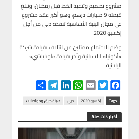
p
k
مشروع تصميم وتنفيذ الخط قبل رمضان، وتبلغ
قيمته 9 مليارات درهم، وهو أكبر عقد مشروع
في مجال البنية الأساسية تنفذه دبي من أجل
إكسبو 2020.
وضم الاجتماع ممثلين عن ائتلاف بقيادة شركة
«أكونيا» الأسبانية وآخر بقيادة «أوباياشي»
اليابانية.
S
Te
Li
W
E
T
F
h
le
n
h
m
wi
ac
ar
gr
ke
at
ail
tt
e
Tags
إكسبو 2020
دبي
هيئة طرق ومواصلات
e
a
dI
s
er
b
أخبار ذات صلة
m
n
A
o
p
o