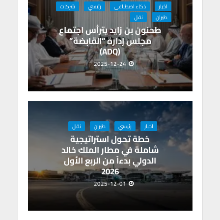
p
k
اخبار
ذكاء اصطناعى
رئيسي
شركات
طيران
نقل
طحنون بن زايد يترأس اجتماع
مجلس إدارة “القابضة”
(ADQ)
2025-12-24
اخبار
رئيسي
طيران
نقل
خطة تحول استراتيجية
شاملة في مطار الملك خالد
الدولي بدءاً من الربع الأول
2026
2025-12-01