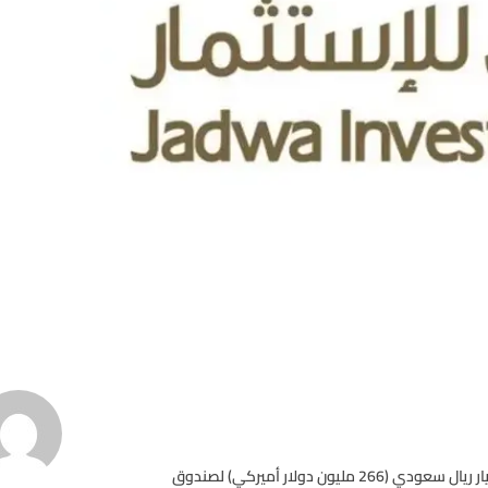
أعلنت شركة “جدوى للاستثمار” السعودية عن جمع ما يصل إلى مليار ريال سعودي (266 مليون دولار أميركي) لصندوق