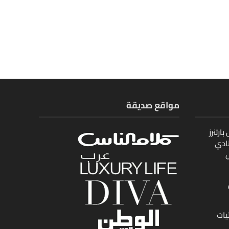
مواقع صديقة
ارتنرز
ادي
ل
يات