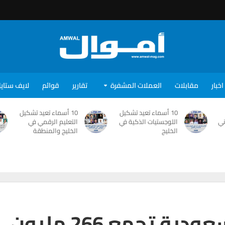
اخبار
مقابلات
العملات المشفرة
تقارير
قوائم
لايف ستاي
10 أسماء تعيد تشكيل
10 أسماء تعيد تشكيل
ني
اللوجستيات الذكية في
التعليم الرقمي في
الخليج
الخليج والمنطقة
“جدوى للاستثمار” السعودية تجمع 266 مليون