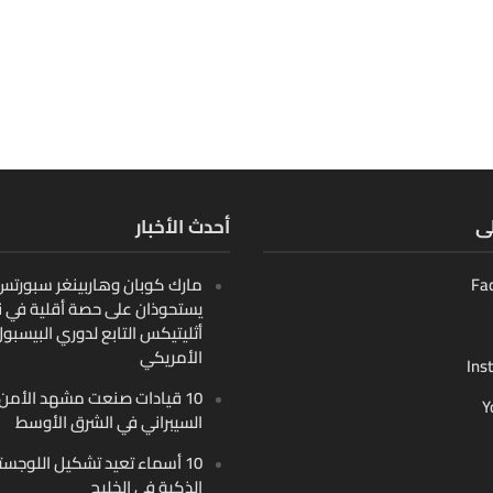
لى
أحدث الأخبار
Fa
مارك كوبان وهاربينغر سبورتس ب
يستحوذان على حصة أقلية في ن
أثليتيكس التابع لدوري البيسبو
الأمريكي
Ins
10 قيادات صنعت مشهد الأمن
Y
السيبراني في الشرق الأوسط
10 أسماء تعيد تشكيل اللوجست
الذكية في الخليج