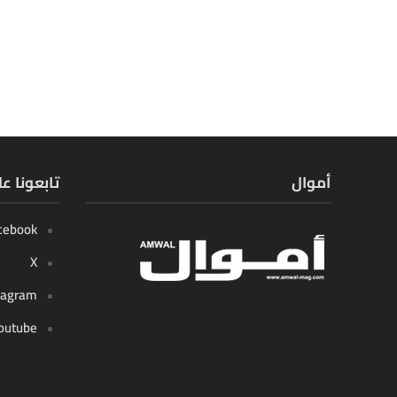
أموال
تابعونا ع
cebook
X
tagram
outube