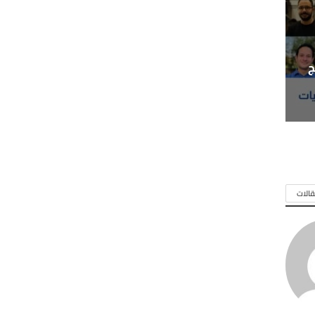
ج
الات