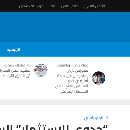
الوطن العربي
كلام الناس
ديفا
عرب لايف ستايل
الرئيسية
مارك كوبان وهاربينغر
10 قيادات صنعت
سبورتس بارتنرز
مشهد الأمن السيبرا
يستحوذان على حصة
في الشرق الأوسط
أقلية في نادي
أثليتيكس التابع لدوري
البيسبول الأمريكي
استثمار
•
رئيسي