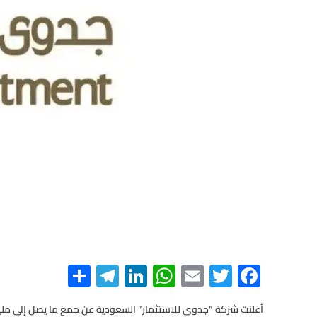
S
Te
Li
W
E
T
F
h
le
n
h
m
wi
ac