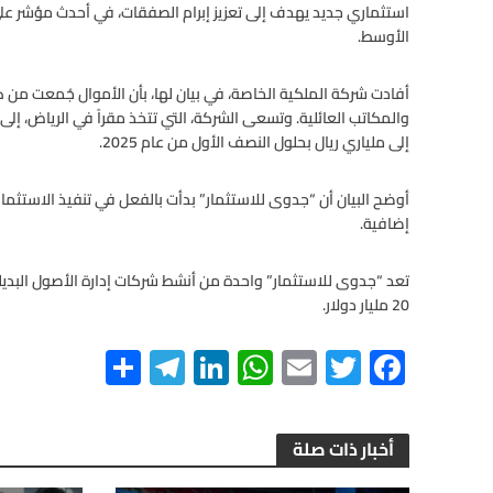
ar
gr
ke
at
ail
tt
e
استثماري جديد يهدف إلى تعزيز إبرام الصفقات، في أحدث مؤشر على 
e
a
dI
s
er
b
الأوسط.
m
n
A
o
o
p
أفادت شركة الملكية الخاصة، في بيان لها، بأن الأموال جُمعت من ك
والمكاتب العائلية. وتسعى الشركة، التي تتخذ مقراً في الرياض، إل
p
k
إلى ملياري ريال بحلول النصف الأول من عام 2025.
أوضح البيان أن “جدوى للاستثمار” بدأت بالفعل في تنفيذ الاستثما
إضافية.
تعد “جدوى للاستثمار” واحدة من أنشط شركات إدارة الأصول البديلة
20 مليار دولار.
S
Te
Li
W
E
T
F
h
le
n
h
m
wi
ac
ar
gr
ke
at
ail
tt
e
أخبار ذات صلة
e
a
dI
s
er
b