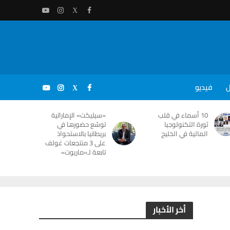
ل
فيديو
10 أسماء في قلب
«سيليكت» الإماراتية
ثورة التكنولوجيا
توسّع حضورها في
المالية في الخليج
بريطانيا بالاستحواذ
على 3 منتجعات غولف
تابعة لـ«ماريوت»
أخر الأخبار