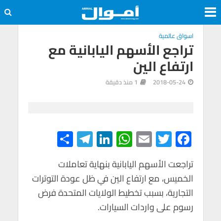
اسواق عالمية
تراجع الأسهم اليابانية مع
ارتفاع الين
2018-05-24
1 منذ دقيقة
S
Te
Li
W
E
T
F
h
le
n
h
m
wi
ac
e
tt
ail
at
ke
gr
تراجعت الأسهم اليابانية بنهاية تعاملات
ar
الخميس، مع ارتفاع الين في ظل عودة التوترات
e
a
dI
s
er
b
التجارية، بسبب تخطيط الولايات المتحدة فرض
m
n
A
o
رسوم على واردات السيارات.
p
o