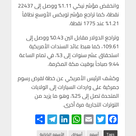
p
k
وانخفض مؤشر نيكي 1.11% ووصل إلى 22437
نقطة، كما تراجع مؤشر توبكس الأوسع نطاقاً
1.21% عند 1775 نقطة.
وتراجع الدولار مقابل الين 0.43% ووصل إلى
109.61، كما هبط عائد السندات الأمريكية
استحقاق عشر سنوات إلى 3%، في تمام الساعة
9:44 صباحاً بوقيت مكة المكرمة.
وكشف الرئيس الأمريكي عن خطة لفرض رسوم
جمركية على واردات السيارات إلى الولايات
المتحدة تصل إلى 25%، وهو ما يزيد من
التوترات التجارية مرة أخرى.
S
Te
Li
W
E
T
F
h
le
n
h
m
wi
ac
Tags
أسهم
أٍسواق
الأسهم اليابانية