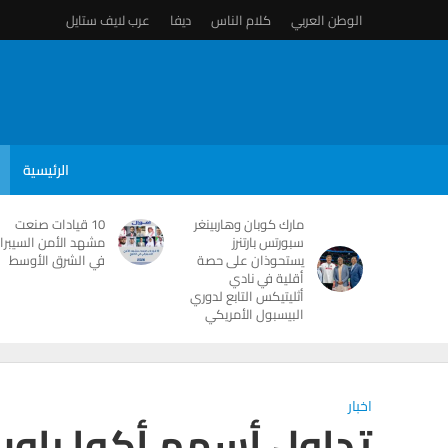
الوطن العربي
كلام الناس
ديفا
عرب لايف ستايل
الرئيسية
مارك كوبان وهاربينغر
10 قيادات صنعت
سبورتس بارتنرز
مشهد الأمن السيبرا
يستحوذان على حصة
في الشرق الأوسط
أقلية في نادي
أثليتيكس التابع لدوري
البيسبول الأمريكي
اخبار
تداول أسهم أكوا باور