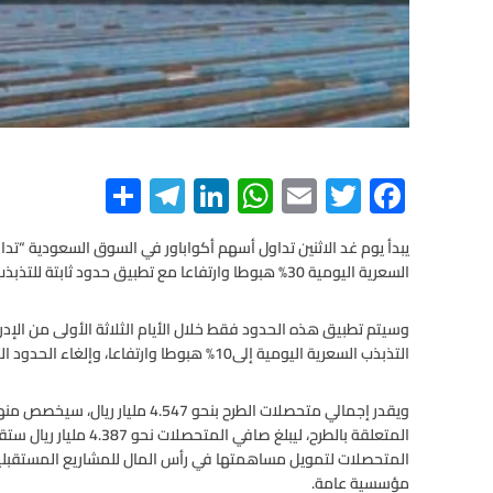
S
Te
Li
W
E
T
F
h
le
n
h
m
wi
ac
ar
gr
ke
at
ail
tt
e
السعرية اليومية 30% هبوطا وارتفاعا مع تطبيق حدود ثابتة للتذبذب السعري عند 10% هبوطا وارتفاعا.
e
a
dI
s
er
b
m
n
A
o
وسيتم تطبيق هذه الحدود فقط خلال الأيام الثلاثة الأولى من الإدراج
o
التذبذب السعرية اليومية إلى10% هبوطا وارتفاعا، وإلغاء الحدود الثابتة للتذبذب السعري.
p
p
k
مؤسسية عامة.