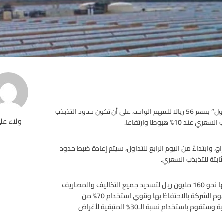
يبدأ يوم غد الاثنين تداول أسهم أكواباور في السوق السعودية “تداول” بسعر 56 ريالا للسهم الواحد، على أن تكون حدود التذبذب
ولاء عل
، وابتداءً من اليوم الرابع للتداول، سيتم إعادة ضبط حدود
ويقدر إجمالي متحصلات الطرح بنحو 4.547 مليار ريال، سيخصص منها نحو 160 مليون ريال لتسديد جميع التكاليف والمصاريف
المتعلقة بالطرح، ليبلغ صافي المتحصلات نحو 4.387 مليار ريال ستقوم الشركة بالاحتفاظ بها وتنوي استخدام 70% من
المتحصلات لتمويل مساهمتها في رأس المال للمشاريع المستقبلية وستقوم باستخدام نسبة الـ30% المتبقية لأغراض