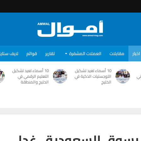
اخبار
مقابلات
العملات المشفرة
تقارير
قوائم
لايف ستاي
10 أسماء تعيد تشكيل
10 أسماء تعيد تشكيل
ني
اللوجستيات الذكية في
التعليم الرقمي في
الخليج
الخليج والمنطقة
 بسوق السعودية.. غدا