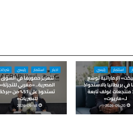
ر
استثمار
رئيسي
اخبار
استثمار
رئيسي
شركات
كت» الإماراتية توسّع
لتعزيز حضورها في السوق
في بريطانيا بالاستحواذ
المصرية.. «مغربي للتجزئة»
على 3 منتجعات غولف تابعة
تستحوذ على 51% من «بركة
لـ«ماريوت»
للبصريات»
2026-05-18
2026-05-20