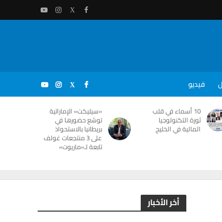
ل
فيديو
10 أسماء في قلب
«سيليكت» الإماراتية
ثورة التكنولوجيا
توسّع حضورها في
المالية في الخليج
بريطانيا بالاستحواذ
على 3 منتجعات غولف
تابعة لـ«ماريوت»
أخر الأخبار