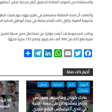
والاستفادة من الموارد المتاحة لتحقيق أرباح مجدية ضمن أعمالها، 
وأضافت أن هذه الصفقة ستساهم في تعزيز جهود بيور هيلث لتطوير
شخبوط الطبية، والتي كانت تُقدَّم سابقاً في مركز أبوظبي للخلايا ا
وكانت المجموعة قد أعلنت مؤخراً عن استكمال دمج مدينة الشي
مبنية تبلغ أكثر من 300 ألف متر مربع، وتضم 732 سريراً مجهّزاً.
S
Te
Li
W
E
T
F
h
le
n
h
m
wi
ac
ar
gr
ke
at
ail
tt
e
أخبار ذات صلة
e
a
dI
s
er
b
m
n
A
o
أسهم
اخبار
استثمار
رئيسي
p
o
شركات
مارك كوبان وهاربينغر سبورتس
p
k
10 ق
بارتنرز يستحوذان على حصة أقلية
السيبر
في نادي أثليتيكس التابع لدوري