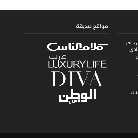
مواقع صديقة
ارتنرز
ادي
ل
يات