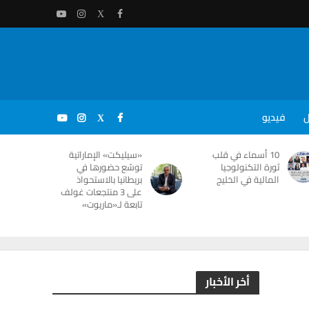
ل
فيديو
10 أسماء في قلب
«سيليكت» الإماراتية
ثورة التكنولوجيا
توسّع حضورها في
المالية في الخليج
بريطانيا بالاستحواذ
على 3 منتجعات غولف
تابعة لـ«ماريوت»
أخر الأخبار