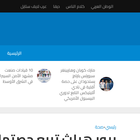
الوطن العربي
كلام الناس
ديفا
عرب لايف ستايل
الرئيسية
مارك كوبان وهاربينغر
10 قيادات صنعت
سبورتس بارتنرز
مشهد الأمن السيبرا
يستحوذان على حصة
في الشرق الأوسط
أقلية في نادي
أثليتيكس التابع لدوري
البيسبول الأمريكي
رئيسي
•
صحة
بيور هيلث تبيع حصتها 