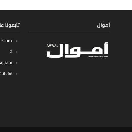
أموال
تابعونا ع
cebook
X
tagram
outube