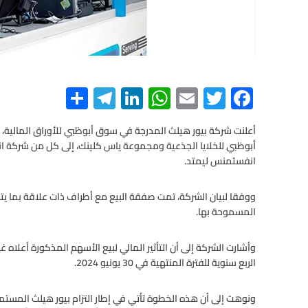
S
Te
Li
W
E
T
F
h
le
n
h
m
wi
ac
e
tt
ail
at
ke
gr
ar
أعلنت شركة بيور هيلث المدرجة في سوق أبوظبي للأوراق المالية، ت
أبوظبي للخلايا الجذعية ومجموعة ياس كلينك، إلى كل من شركة 
e
a
dI
s
er
b
انفستمنس ليمتد.
m
n
A
o
o
p
ووفقا لبيان الشركة، تمت صفقة البيع مع أطراف ذات علاقة بما ي
المسموحة بها.
p
k
وأشارت الشركة إلى أن التأثير المالي لبيع الأسهم المذكورة أعلاه 
الربع سنوية للفترة المنتهية في 30 يونيو 2024.
ونوهت إلى أن هذه الخطوة تأتي في إطار التزام بيور هيلث المستمر ب