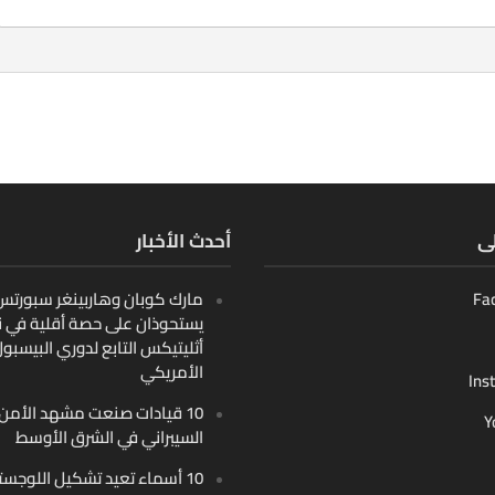
لى
أحدث الأخبار
Fa
مارك كوبان وهاربينغر سبورتس ب
يستحوذان على حصة أقلية في ن
أثليتيكس التابع لدوري البيسبو
الأمريكي
Ins
10 قيادات صنعت مشهد الأمن
Y
السيبراني في الشرق الأوسط
10 أسماء تعيد تشكيل اللوجست