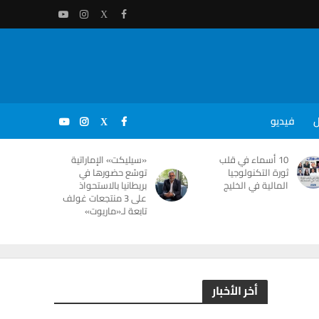
ل
فيديو
10 أسماء في قلب
«سيليكت» الإماراتية
ثورة التكنولوجيا
توسّع حضورها في
المالية في الخليج
بريطانيا بالاستحواذ
على 3 منتجعات غولف
تابعة لـ«ماريوت»
أخر الأخبار