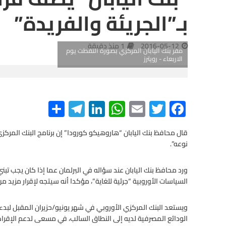
بـ”الجريئة والفريدة”
2016-05-12
1 منذ دقيقة
مقر بنك اليابان المركزي بصورة التقطت يوم
الاربعاء - رويترز
S
Te
Li
W
E
T
F
h
le
n
h
m
wi
ac
e
tt
ail
at
ke
gr
ar
قال محافظ بنك اليابان “هاروهيكو كورودا” إن برنامج البنك المركز
نوعه”.
e
a
dI
s
er
b
m
n
A
o
ورد محافظ بنك اليابان عند سؤاله في البرلمان عما إذا كان يجب تب
o
p
السياسات الأوروبية “جرئية للغاية”، مؤكدا أنه سيتجه لإقرار مزيد من
p
k
ويستعد البنك المركزي الأوروبي في شهر يونيو/حزيران المقبل لبدء
الودائع المصرفية لديه إلى النطاق السالب، في مسعى لدعم الإقرا