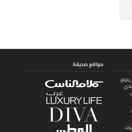
مواقع صديقة
ارتنرز
ادي
ل
يات