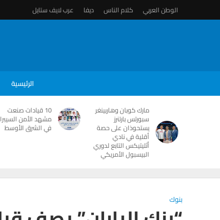
الوطن العربي
كلام الناس
ديفا
عرب لايف ستايل
الرئيسية
مارك كوبان وهاربينغر
10 قيادات صنعت
سبورتس بارتنرز
مشهد الأمن السيبرا
يستحوذان على حصة
في الشرق الأوسط
أقلية في نادي
أثليتيكس التابع لدوري
البيسبول الأمريكي
بنوك
“بنك اليابان” يصف قرا