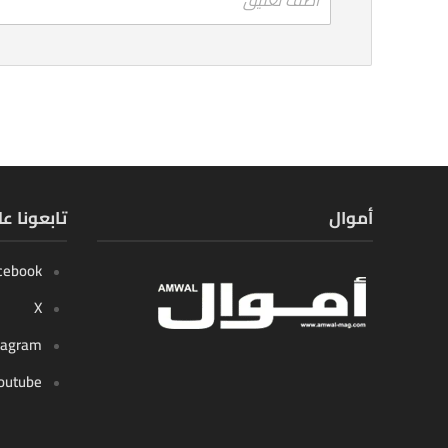
أموال
تابعونا ع
cebook
X
tagram
outube