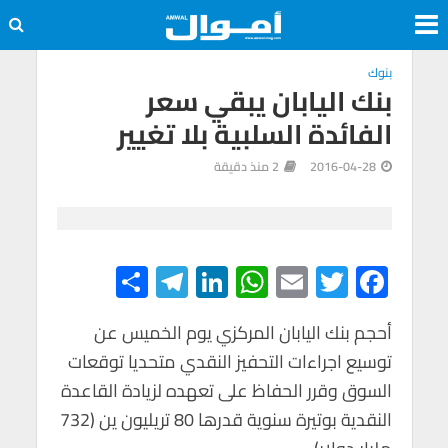
بنوك
بنك اليابان يبقي سعر
الفائدة السلبية بلا تغيير
2016-04-28
2 منذ دقيقة
S
Te
Li
W
E
T
F
h
le
n
h
m
wi
ac
e
tt
ail
at
ke
gr
أحجم بنك اليابان المركزي يوم الخميس عن
ar
توسيع اجراءات التحفيز النقدي متحديا توقعات
e
a
dI
s
er
b
السوق وقرر الحفاظ على تعهده لزيادة القاعدة
m
n
A
o
النقدية بوتيرة سنوية قدرها 80 تريليون ين (732
p
o