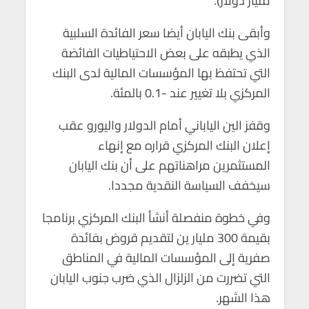
مليار دولار).
p
k
وأبقى بنك اليابان أيضا سعر الفائدة السلبية
الذي يطبقه على بعض الاحتياطيات الفائضة
التي تحتفظ بها المؤسسات المالية لدى البنك
المركزي بلا تغيير عند -0.1 بالمئة.
وقفز الين الياباني أمام الدولار واليورو عقب
إعلان البنك المركزي قراره مع إنهاء
المستثمرين مراهناتهم على أن بنك اليابان
سيخفف السياسة النقدية مجددا.
وفي خطوة منفصلة أنشأ البنك المركزي برنامجا
بقيمة 300 مليار ين لتقديم قروض بفائدة
صفرية إلى المؤسسات المالية في المناطق
التي تضررت من الزلزال الذي ضرب جنوب اليابان
هذا الشهر.