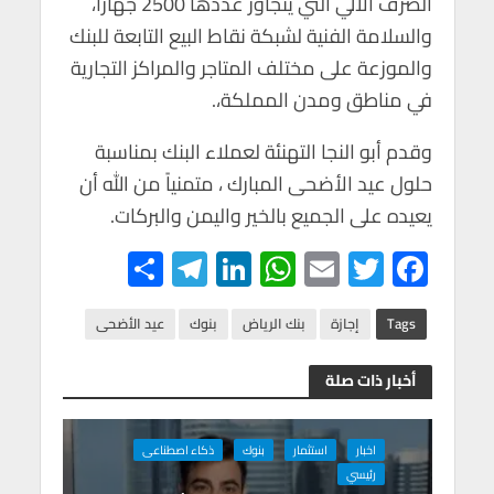
الصرف الآلي التي يتجاوز عددها 2500 جهازاً،
والسلامة الفنية لشبكة نقاط البيع التابعة للبنك
والموزعة على مختلف المتاجر والمراكز التجارية
في مناطق ومدن المملكة،.
وقدم أبو النجا التهنئة لعملاء البنك بمناسبة
حلول عيد الأضحى المبارك ، متمنياً من الله أن
يعيده على الجميع بالخير واليمن والبركات.
S
Te
Li
W
E
T
F
h
le
n
h
m
wi
ac
ar
gr
ke
at
ail
tt
e
Tags
إجازة
بنك الرياض
بنوك
عيد الأضحى
e
a
dI
s
er
b
أخبار ذات صلة
m
n
A
o
p
o
اخبار
استثمار
بنوك
ذكاء اصطناعى
p
k
رئيسي