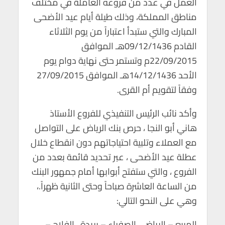
العمل في عدد من فروعه العاملة في مختلف
p
o
مناطق المملكة، وذلك طيلة أيام عيد الأضحى
p
k
المبارك والتي ستبدأ اعتباراً من يوم الثلاثاء
القادم 09/12/1436هـ الموافق
22/09/2015م وتستمر حتى نهاية دوام يوم
الأحد 14/12/1436هـ الموافق 27/09/2015
وفقاً لتقويم أم القرى.
وأكد نائب الرئيس التنفيذي للفروع الأستاذ
هاني أبو النجا ، حرص بنك الرياض على التواصل
مع العملاء وتلبية احتياجاتهم دون انقطاع خلال
عطلة عيد الأضحى ، عبر تحديد قائمة بعدد من
الفروع ، والتي ستفتح أبوابها أمام جمهور البنك
من الساعة العاشرة صباحاً وحتى الثانية ظهراً.،
وهي على النحو التالي:
المربع – الرياض ، الصفراء – بريدة ، الفلاح –