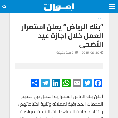
بنوك
“بنك الرياض” يعلن استمرار
العمل خلال إجازة عيد
الأضحى
2015-09-20
2 منذ دقيقة
S
Te
Li
W
E
T
F
h
le
n
h
m
wi
ac
e
tt
ail
at
ke
gr
ar
أعلن بنك الرياض استمرارية العمل في تقديم
الخدمات المصرفية لعملائه وتلبية احتياجاتهم ،
e
a
dI
s
er
b
واتخاذه لكافة الاستعدادات اللازمة لمواصلة
m
n
A
o