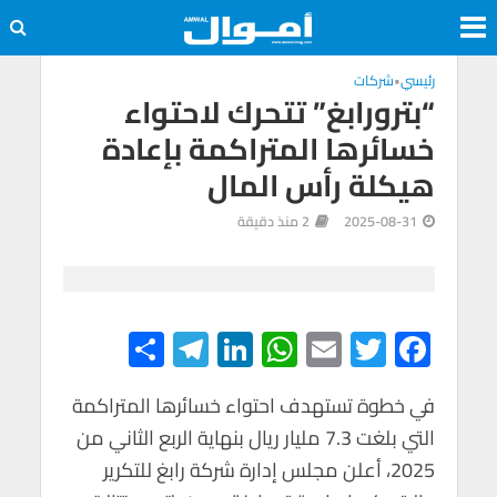
رئيسي
•
شركات
“بترورابغ” تتحرك لاحتواء
خسائرها المتراكمة بإعادة
هيكلة رأس المال
2025-08-31
2 منذ دقيقة
S
Te
Li
W
E
T
F
h
le
n
h
m
wi
ac
e
tt
ail
at
ke
gr
ar
في خطوة تستهدف احتواء خسائرها المتراكمة
التي بلغت 7.3 مليار ريال بنهاية الربع الثاني من
e
a
dI
s
er
b
2025، أعلن مجلس إدارة شركة رابغ للتكرير
m
n
A
o