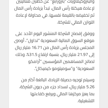
والبتروكيماويات “بترورابغ” عن خطتين متتاليتين
p
o
لإعادة هيكلة رأس المال، تبدأ بزيادة رأس المال
p
k
ثم تخفيضه بالقيمة نفسها، في محاولة لإعادة
التوازن المالي للشركة.
ووفق إفصاح الشركة المنشور اليوم الأحد على
موقع السوق المالية السعودية “تداول”، أوصى
المجلس بزيادة رأس المال من 16.71 مليار ريال
إلى 21.97 مليار ريال، بنسبة ارتفاع 31.5%، وذلك
لصالح المساهمين المؤسسين “أرامكو
السعودية” و”سوميتومو كيميكال”.
وسيتم توجيه حصيلة الزيادة، البالغة أكثر من
5.26 مليار ريال، لسداد جزء من ديون الشركة،
بما يعزز مركزها المالي ويرفع كفاءتها
التشغيلية.