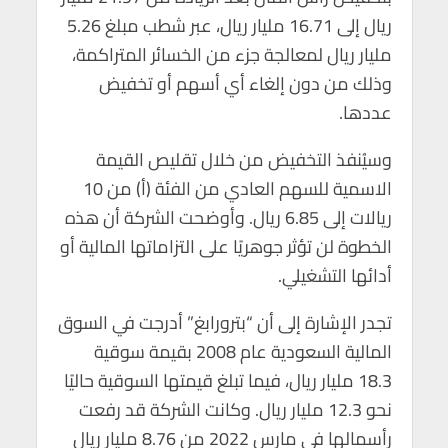
ريال إلى 16.71 مليار ريال، عبر شطب مبلغ 5.26
مليار ريال لمعالجة جزء من الخسائر المتراكمة،
وذلك من دون إلغاء أي أسهم أو تخفيض
عددها.
وسيُنفذ التخفيض من خلال تقليص القيمة
الاسمية للسهم العادي من الفئة (أ) من 10
ريالات إلى 6.85 ريال. وأوضحت الشركة أن هذه
الخطوة لن تؤثر جوهريًا على التزاماتها المالية أو
أدائها التشغيلي.
تجدر الإشارة إلى أن “بترورابغ” أدرجت في السوق
المالية السعودية عام 2008 بقيمة سوقية
18.3 مليار ريال، فيما تبلغ قيمتها السوقية حاليًا
نحو 12.3 مليار ريال. وكانت الشركة قد رفعت
رأسمالها في مارس 2022 من 8.76 مليار ريال