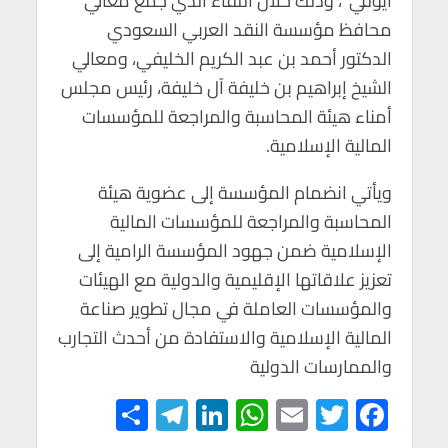
أيوفي”، وذلك خلال اللقاء الذي جمع معالي
p
k
محافظ مؤسسة النقد العربي السعودي
الدكتور أحمد بن عبد الكريم الخليفي، ومعالي
الشيخ إبراهيم بن خليفة آل خليفة، رئيس مجلس
أمناء هيئة المحاسبة والمراجعة للمؤسسات
المالية الإسلامية.
ويأتي انضمام المؤسسة إلى عضوية هيئة
المحاسبة والمراجعة للمؤسسات المالية
الإسلامية ضمن جهود المؤسسة الرامية إلى
تعزيز علاقاتها الإقليمية والدولية مع الهيئات
والمؤسسات العاملة في مجال تطوير صناعة
المالية الإسلامية والاستفادة من أحدث التجارب
والممارسات الدولية
S
Te
Li
W
E
T
F
h
le
n
h
m
wi
ac