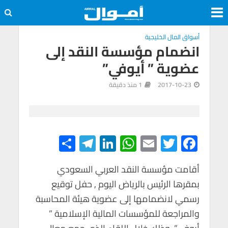
أسواق المال الخليجية
انضمام مؤسسة النقد إلى
عضوية ” أيوفي”
2017-10-23
1 منذ دقيقة
S
Te
Li
W
E
T
F
h
le
n
h
m
wi
ac
e
tt
ail
at
ke
gr
أقامت مؤسسة النقد العربي السعودي
ar
بمقرها الرئيس بالرياض اليوم , حفل توقيع
e
a
dI
s
er
b
رسمي لانضمامها إلى عضوية هيئة المحاسبة
m
n
A
o
والمراجعة للمؤسسات المالية الإسلامية ”
p
o