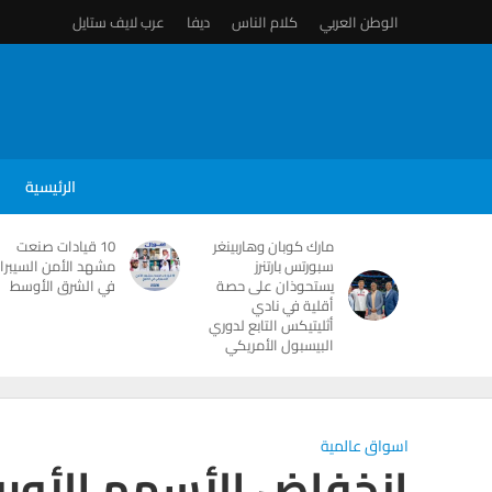
الوطن العربي
كلام الناس
ديفا
عرب لايف ستايل
الرئيسية
مارك كوبان وهاربينغر
10 قيادات صنعت
سبورتس بارتنرز
مشهد الأمن السيبرا
يستحوذان على حصة
في الشرق الأوسط
أقلية في نادي
أثليتيكس التابع لدوري
البيسبول الأمريكي
اسواق عالمية
انخفاض الأسهم الأورو