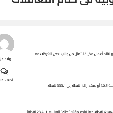
 نتائج أعمال مخيبة للآمال من جانب بعض الشركات مع
ولاء عل
أضف تعل
وانخفض أيضاً مؤشر “فوتسي 100” البريطاني (- 58.3 نقطة) إلى 6104.1 نقطة، كما تراجع مؤشر “كاك” الفرنسي (- 23.4 نقطة)