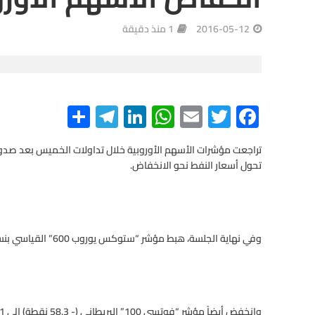
2016-05-12
1 منذ دقيقة
S
Te
Li
W
E
T
F
h
le
n
h
m
wi
ac
e
tt
ail
at
ke
gr
ar
تراجعت مؤشرات الأسهم الأوروبية خلال تداولات الخميس بعد صدور
تحول أسعار النفط نحو الانخفاض.
e
a
dI
s
er
b
m
n
A
o
p
o
وفي نهاية الجلسة، هبط مؤشر “ستوكس يوروب 600” القياسي بنسبة 0.5% أو بمقدار 1.6 نقطة إلى 333.1 نقطة.
p
k