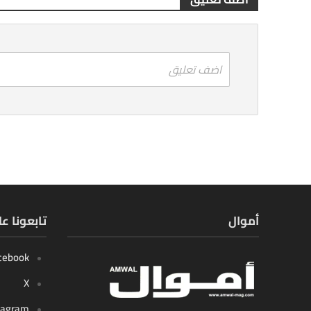
اضف تعليق
أموال
تابعونا ع
cebook
X
tagram