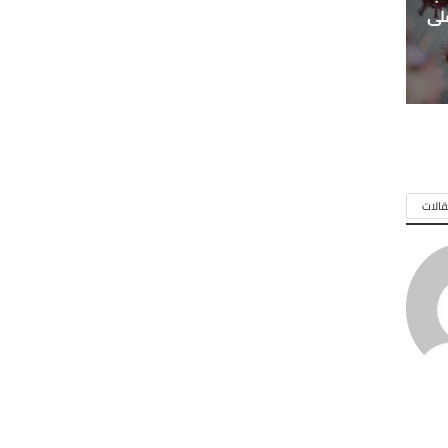
لى
الات