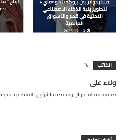
مليار دولار بين بروكفيلد و«قاي»
بدعم
لتطوير بنية الذكاء الاصطناعي
التحتية في قطر والأسواق
العالمية
2025-12-10
الكاتب
ولاء على
صحفية بمجلة أموال ومختصة بالشؤون الاقتصادية بموقع
أضف تعليق