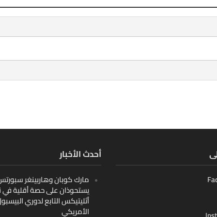
لى
أحدث الأخبار
Fa
مارك كوبان وهاربينغر سبورتس ب
يستحوذان على حصة أقلية في ن
أثليتيكس التابع لدوري البيسبو
الأمريكي
Ins