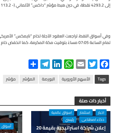
إلى 4293.2 نقطة، في حين هبط مؤشر “داكس” الألماني (- 113.2 نقطة) إلى 9862.1 نقطة.
تمام الساعة 07:05 مساءً بتوقيت مكة المكرمة، كما انخفض خام “برنت” بنسبة 1.3% إلى 46.9 دولار للبرميل.
S
Te
Li
W
E
T
F
h
le
n
h
m
wi
ac
ar
gr
ke
at
ail
tt
e
Tags
الأسهم الأوروبية
البورصة
المؤشر
مؤشر
e
a
dI
s
er
b
m
n
A
o
أخبار ذات صلة
p
o
اخبار
استثمار
اسواق عالمية
p
k
ذكاء اصطناعى
رئيسي
أسواق
إعلان شراكة استراتيجية بقيمة 20