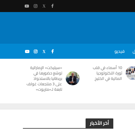
ل
فيديو
10 أسماء في قلب
«سيليكت» الإماراتية
ثورة التكنولوجيا
توسّع حضورها في
المالية في الخليج
بريطانيا بالاستحواذ
على 3 منتجعات غولف
تابعة لـ«ماريوت»
أخر الأخبار