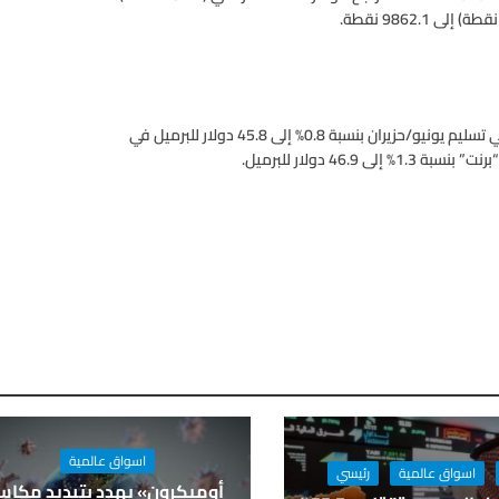
وفي أسواق النفط، تراجعت العقود الآجلة لخام “نايمكس” الأمريكي تسليم يونيو/حزيران بنسبة 0.8% إلى 45.8 دولار للبرميل في
اسواق عالمية
اسواق عالمية
رئيسي
أوميكرون» يهدد بتبديد مكا