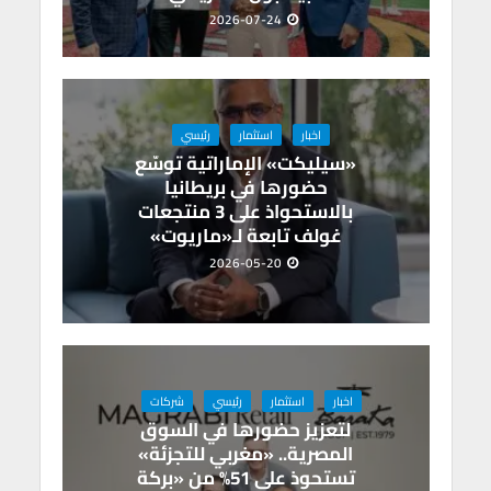
2026-07-24
اخبار
استثمار
رئيسي
«سيليكت» الإماراتية توسّع
حضورها في بريطانيا
بالاستحواذ على 3 منتجعات
غولف تابعة لـ«ماريوت»
2026-05-20
اخبار
استثمار
رئيسي
شركات
لتعزيز حضورها في السوق
المصرية.. «مغربي للتجزئة»
تستحوذ على 51% من «بركة