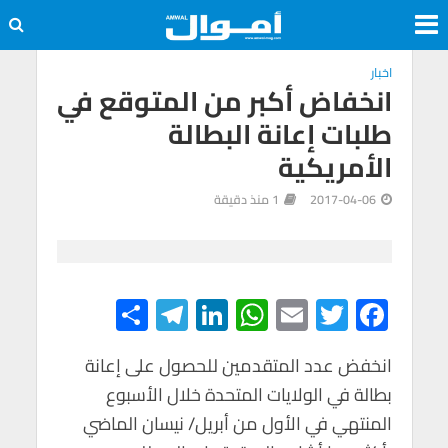
اخبار
انخفاض أكبر من المتوقع في
طلبات إعانة البطالة
الأمريكية
2017-04-06
1 منذ دقيقة
S
Te
Li
W
E
T
F
h
le
n
h
m
wi
ac
e
tt
ail
at
ke
gr
ar
انخفض عدد المتقدمين للحصول على إعانة
بطالة في الولايات المتحدة خلال الأسبوع
e
a
dI
s
er
b
المنتهي في الأول من أبريل/ نيسان الماضي
m
n
A
o