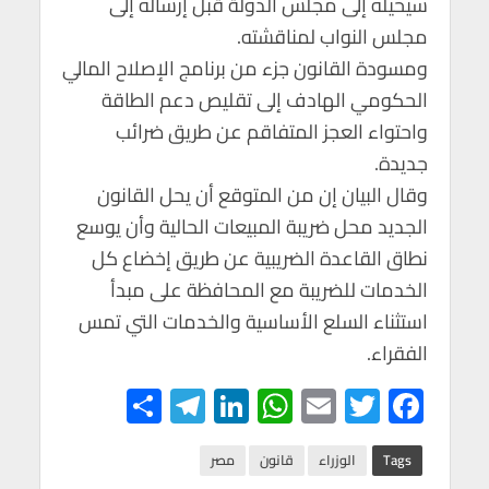
سيحيله إلى مجلس الدولة قبل إرساله إلى
p
o
مجلس النواب لمناقشته.
p
k
ومسودة القانون جزء من برنامج الإصلاح المالي
الحكومي الهادف إلى تقليص دعم الطاقة
واحتواء العجز المتفاقم عن طريق ضرائب
جديدة.
وقال البيان إن من المتوقع أن يحل القانون
الجديد محل ضريبة المبيعات الحالية وأن يوسع
نطاق القاعدة الضريبية عن طريق إخضاع كل
الخدمات للضريبة مع المحافظة على مبدأ
استثناء السلع الأساسية والخدمات التي تمس
الفقراء.
S
Te
Li
W
E
T
F
h
le
n
h
m
wi
ac
ar
gr
ke
at
ail
tt
e
Tags
الوزراء
قانون
مصر