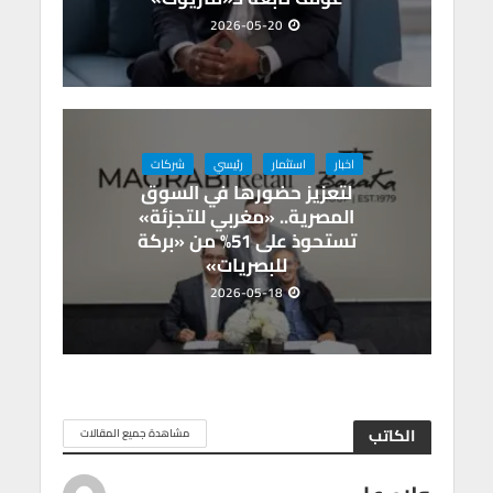
2026-05-20
اخبار
استثمار
رئيسي
شركات
لتعزيز حضورها في السوق
المصرية.. «مغربي للتجزئة»
تستحوذ على 51% من «بركة
للبصريات»
2026-05-18
الكاتب
مشاهدة جميع المقالات