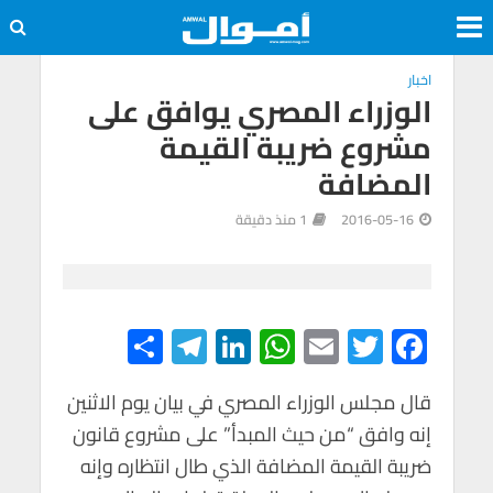
اخبار
الوزراء المصري يوافق على
مشروع ضريبة القيمة
المضافة
2016-05-16
1 منذ دقيقة
S
Te
Li
W
E
T
F
h
le
n
h
m
wi
ac
e
tt
ail
at
ke
gr
ar
قال مجلس الوزراء المصري في بيان يوم الاثنين
إنه وافق “من حيث المبدأ” على مشروع قانون
e
a
dI
s
er
b
ضريبة القيمة المضافة الذي طال انتظاره وإنه
m
n
A
o