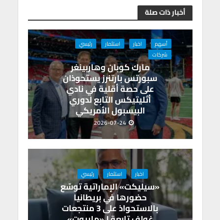
e
a
dI
s
er
b
أخبار ذات صلة
m
n
A
o
p
o
أسهم
اخبار
استثمار
رئيسي
p
k
شركات
مارك كوبان وهاربينغر
سبورتس بارتنرز يستحوذان
على حصة أقلية في نادي
أثليتيكس التابع لدوري
البيسبول الأمريكي
2026-07-24
اخبار
استثمار
رئيسي
«سيليكت» الإماراتية توسّع
حضورها في بريطانيا
بالاستحواذ على 3 منتجعات
غولف تابعة لـ«ماريوت»