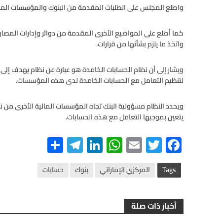
واطلع المجلس على الطلبات المقدمة من البنوك والمؤسسات المالي
كما أطلع على المواضيع الأخرى المقدمة من دوائر وإدارات المصا
واتخذ ما يلزم بشأنها من قرارات.
ويشار إلى أن نظام الحسابات الخامدة هو عبارة عن نظام يهدف إ
لتنظيم التعامل مع الحسابات الخامدة لدى هذه المؤسسات.
ويحدد النظام مسؤولية البنك تجاه المؤسسات المالية الأخرى من ن
يتعين بموجبها التعامل مع هذه الحسابات.
S
Te
Li
W
E
T
F
h
le
n
h
m
wi
ac
ar
gr
ke
at
ail
tt
e
Tags
المركزي الإماراتي
بنوك
حسابات
e
a
dI
s
er
b
m
n
A
o
أخبار ذات صلة