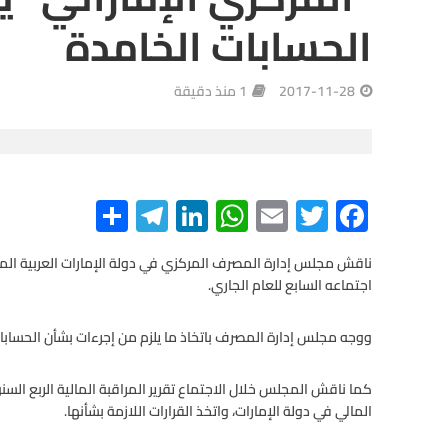
الحسابات الخامدة
2017-11-28
1 منذ دقيقة
S
Te
Li
W
E
T
F
h
le
n
h
m
wi
ac
e
tt
ail
at
ke
gr
ar
ناقش مجلس إدارة المصرف المركزي في دولة الإمارات العربية الم
اجتماعه السابع للعام الجاري.
e
a
dI
s
er
b
m
n
A
o
ووجه مجلس إدارة المصرف باتخاذ ما يلزم من إجرءات بشأن الحسابا
p
o
كما ناقش المجلس خلال الاجتماع تقرير المراقبة المالية الربع الس
p
k
المالي في دولة الإمارات، واتخذ القرارات اللازمة بشأنها.