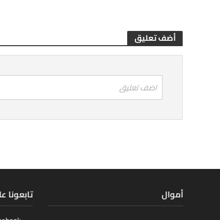
أضف تعليق
اضف تعليق
أموال
تابعونا ع