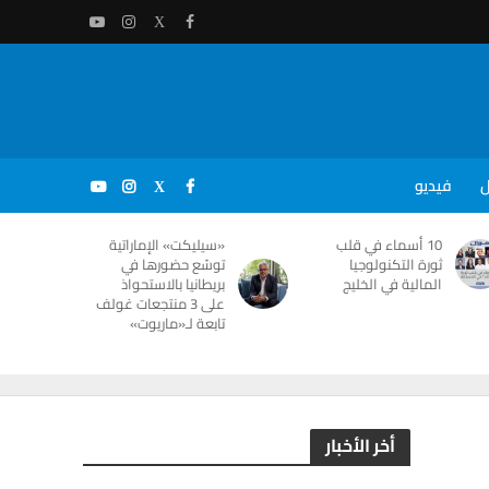
ل
فيديو
10 أسماء في قلب
«سيليكت» الإماراتية
ثورة التكنولوجيا
توسّع حضورها في
المالية في الخليج
بريطانيا بالاستحواذ
على 3 منتجعات غولف
تابعة لـ«ماريوت»
أخر الأخبار