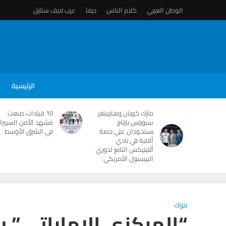
الوطن العربي
كلام الناس
ديفا
عرب لايف ستايل
الرئيسية
مارك كوبان وهاربينغر
10 قيادات صنعت
سبورتس بارتنرز
مشهد الأمن السيبرا
يستحوذان على حصة
في الشرق الأوسط
أقلية في نادي
أثليتيكس التابع لدوري
البيسبول الأمريكي
بنوك
“المركزي الإماراتي” 